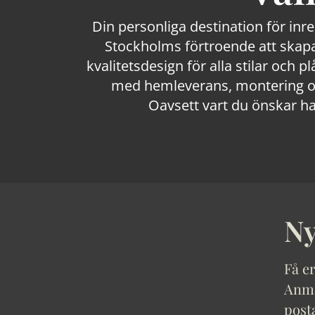
Din personliga destination för inr
Stockholms förtroende att skapa
kvalitetsdesign för alla stilar och p
med hemleverans, montering och
Oavsett vart du önskar ha
Ny
Få er
Anmäl
post