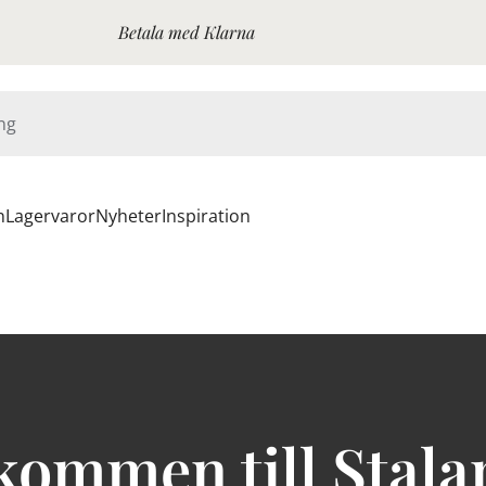
Betala med Klarna
n
Lagervaror
Nyheter
Inspiration
kommen till Stala