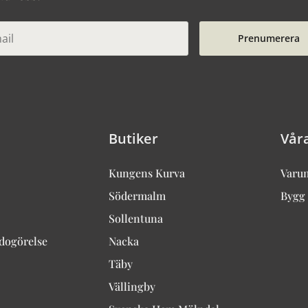
Prenumerera
Butiker
Vår
Kungens Kurva
Varu
Södermalm
Bygg 
Sollentuna
edogörelse
Nacka
Täby
Vällingby