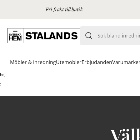
Fri frakt till butik
Möbler & inredning
Utemöbler
Erbjudanden
Varumärke
hej
;
Väl