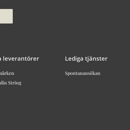
a leverantörer
Lediga tjänster
märken
Spontanansökan
din String