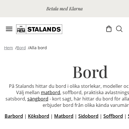
Betala med Klarna
Hem
Bord
Alla bord
Bord
På Stalands hittar du bord i olika storlekar, modeller och
Välj mellan
matbord
, soffbord, praktiska avlastning
satsbord,
sängbord
- kort sagt, här hittar du bord för alla s
erbjuder bord från olika kända varumär
Barbord
|
Köksbord
|
Matbord
|
Sidobord
|
Soffbord
|