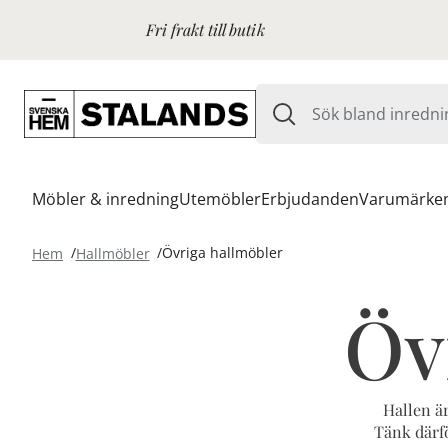
Fri frakt till butik
Möbler & inredning
Utemöbler
Erbjudanden
Varumärke
Hem
Hallmöbler
Övriga hallmöbler
Öv
Hallen ä
Tänk därfö