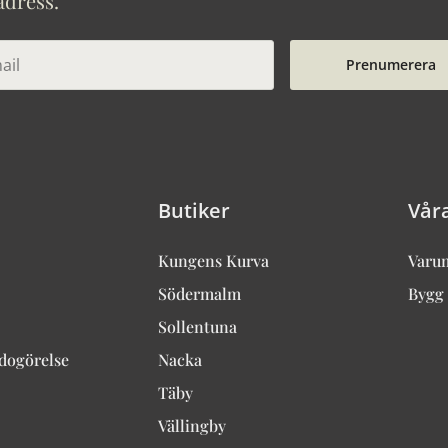
adress.
Prenumerera
Butiker
Vår
Kungens Kurva
Varu
Södermalm
Bygg 
Sollentuna
edogörelse
Nacka
Täby
Vällingby