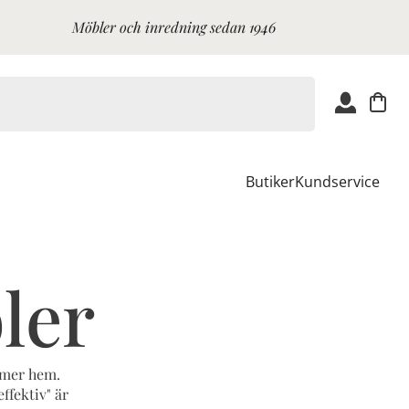
Möbler och inredning sedan 1946
Butiker
Kundservice
ler
mmer hem.
ffektiv" är