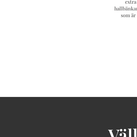
extra
hallbänkar
som är 
Väl