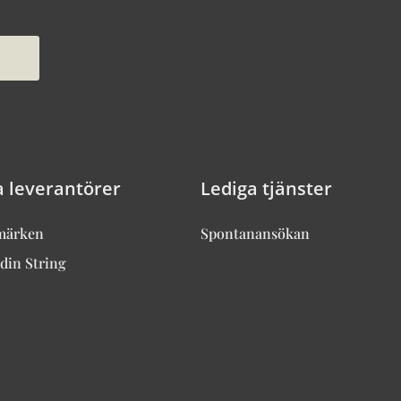
a leverantörer
Lediga tjänster
märken
Spontanansökan
din String