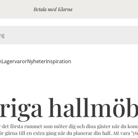
Betala med Klarna
n
Lagervaror
Nyheter
Inspiration
riga hallmöb
r det första rummet som möter dig och dina gäster när du ko
r gärna till en extra gång när du planerar din hall. Att vara "yte