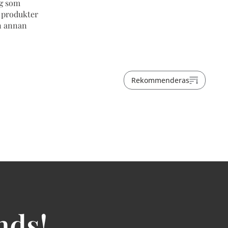
ng som
u produkter
on annan
Rekommenderas
nds!