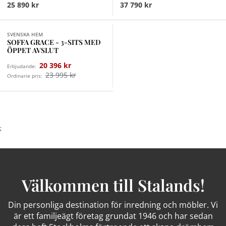
25 890 kr
37 790 kr
Finns i fler val (3)
SVENSKA HEM
SOFFA GRACE - 3-SITS MED
ÖPPET AVSLUT
20 396 kr
Erbjudande:
23 995 kr
Ordinarie pris:
;
Välkommen till Stalands!
Din personliga destination för inredning och möbler. Vi
är ett familjeägt företag grundat 1946 och har sedan