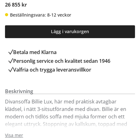
26 855 kr
Beställningsvara: 8-12 veckor
Lägg i varukorgen
Betala med Klarna
Personlig service och kvalitet sedan 1946
Valfria och trygga leveransvillkor
Beskrivning
Divansoffa Billie Lux, här med praktisk avtagbar
klädsel, i nätt 3-sitsutförande med divan. Billie är en
modern och tidlös soffa med mjuka former och ett
elegant uttryck. Stoppning av kallskum, toppad med
duntopping, vilket ger en skön komfort. Visas här i
Visa mer
tyget Spicy dusty pink, men finns även att beställa i