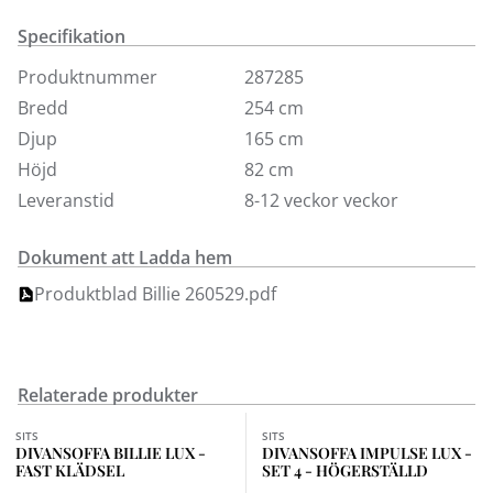
andra färger i våra butiker. Soffa Billie är i grunden en
Specifikation
modulsoffa som du själv kan bygga med önskade
moduler, men visas här som "färdig" divansoffa.
Produktnummer
287285
Välj själv om du önskar höger- eller vänsterställd soffa.
Bredd
254 cm
Soffan finns även i fast klädsel att beställa online. Ben i
Djup
165 cm
svart metall, 15 cm.
Höjd
82 cm
Leveranstid
8-12 veckor veckor
Dokument att Ladda hem
Produktblad Billie 260529.pdf
Relaterade produkter
Finns i fler val (2)
Finns i fler val (5)
SITS
SITS
DIVANSOFFA BILLIE LUX -
DIVANSOFFA IMPULSE LUX -
FAST KLÄDSEL
SET 4 - HÖGERSTÄLLD