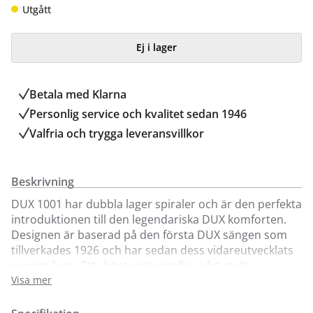
Utgått
Ej i lager
Betala med Klarna
Personlig service och kvalitet sedan 1946
Valfria och trygga leveransvillkor
Beskrivning
DUX 1001 har dubbla lager spiraler och är den perfekta
introduktionen till den legendariska DUX komforten.
Designen är baserad på den första DUX sängen som
tillverkades 1926 och har sedan dess vidareutvecklats
genom åren. Ett skönt möte mellan vårt stolta
ursprung och våra dagars högsta sängkomfort. DUX
Visa mer
1001 är en ramsäng i slitstarka naturmaterial, med
dubbla lager av DUX unika sammanlänkade