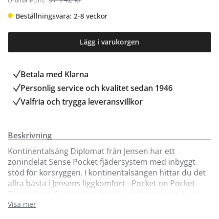
Ordinarie pris:
Beställningsvara: 2-8 veckor
Lägg i varukorgen
Betala med Klarna
Personlig service och kvalitet sedan 1946
Valfria och trygga leveransvillkor
Beskrivning
Kontinentalsäng Diplomat från Jensen har ett
zonindelat Sense Pocket fjädersystem med inbyggt
stöd för korsryggen. I kontinentalsängen hittar du det
allra bästa i Jensens liggkomfort - Pocket on Pocket
Technology. Sängen har dubbla madrasser med upp
till tre individuella Jensen Pocket fjädersystem.
Visa mer
Sängarna har hela liggytor, utan hårda kanter i mitten.