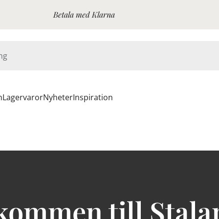
Betala med Klarna
n
Lagervaror
Nyheter
Inspiration
kommen till Stala