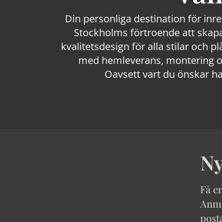
Din personliga destination för inr
Stockholms förtroende att skapa
kvalitetsdesign för alla stilar och p
med hemleverans, montering och
Oavsett vart du önskar ha
Ny
Få er
Anmäl
post