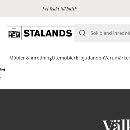
Fri frakt till butik
Möbler & inredning
Utemöbler
Erbjudanden
Varumärke
hej
;
Väl