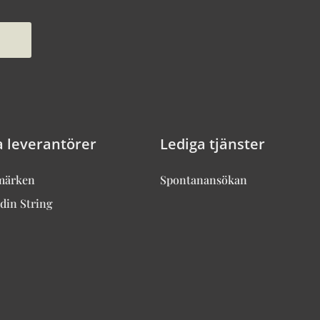
a leverantörer
Lediga tjänster
märken
Spontanansökan
din String