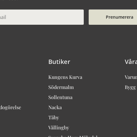
Prenumerera
Butiker
Vår
Kungens Kurva
Varu
Södermalm
Bygg 
Sollentuna
edogörelse
Nacka
Täby
Vällingby