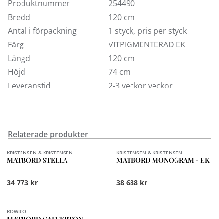
Produktnummer
254490
Bredd
120 cm
Antal i förpackning
1 styck, pris per styck
Färg
VITPIGMENTERAD EK
Längd
120 cm
Höjd
74 cm
Leveranstid
2-3 veckor veckor
Relaterade produkter
KRISTENSEN & KRISTENSEN
KRISTENSEN & KRISTENSEN
MATBORD STELLA
MATBORD MONOGRAM - EK
34 773 kr
38 688 kr
Finns i fler val (2)
ROWICO
MATBORD CALVERTON -