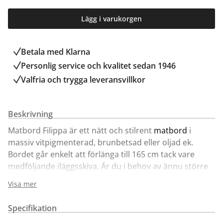
Lägg i varukorgen
Betala med Klarna
Personlig service och kvalitet sedan 1946
Valfria och trygga leveransvillkor
Beskrivning
Matbord Filippa är ett nätt och stilrent
matbord
i
massiv vitpigmenterad, brunbetsad eller oljad ek.
Bordet går enkelt att förlänga till 165 cm tack vare
medföljande iläggsskiva. Är du i behov av ännu större
bord går det även att köpa till ytterligare ett ilägg på 45
Visa mer
cm. I samma serie ingår även soffbord, vitrinskåp,
sideboard och andra modeller på matbord. Se mer i
Specifikation
våra butiker.