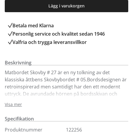
Lägg i varukorgen
Betala med Klarna
Personlig service och kvalitet sedan 1946
Valfria och trygga leveransvillkor
Beskrivning
Matbordet Skovby # 27 är en ny tolkning av det
klassiska åttbens Skovbybordet # 05.Bordsdesignen är
retroinspirerad men samtidigt har den ett modernt
uttryck. De avrundade hörnen på bordsskivan och
samspelet med dubbla ben ger bordet en levande men
Visa mer
också en visuell lugn. Proportionerna är
välbalanserade. 3 stycken ilägg ingår i priset. Bordet
Specifikation
kan max bli 358 cm.
Produktnummer
122256