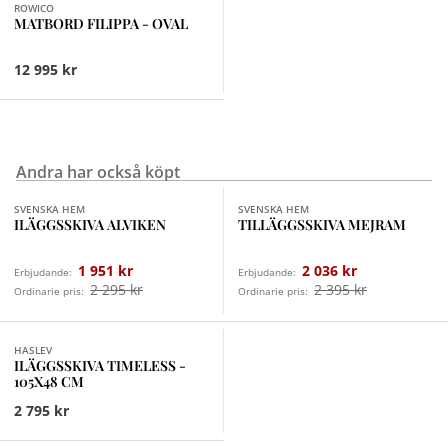
ROWICO
MATBORD FILIPPA - OVAL
12 995 kr
Andra har också köpt
Finns i fler val (3)
Finns i fler val (3)
SVENSKA HEM
SVENSKA HEM
ILÄGGSSKIVA ALVIKEN
TILLÄGGSSKIVA MEJRAM
1 951 kr
2 036 kr
Erbjudande:
Erbjudande:
2 295 kr
2 395 kr
Ordinarie pris:
Ordinarie pris:
HASLEV
ILÄGGSSKIVA TIMELESS -
105X48 CM
2 795 kr