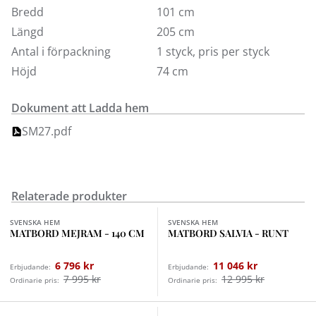
Bredd
101 cm
Längd
205 cm
Antal i förpackning
1 styck, pris per styck
Höjd
74 cm
Dokument att Ladda hem
SM27.pdf
Relaterade produkter
Finns i fler val (3)
Finns i fler val (3)
SVENSKA HEM
SVENSKA HEM
MATBORD MEJRAM - 140 CM
MATBORD SALVIA - RUNT
6 796 kr
11 046 kr
Erbjudande:
Erbjudande:
7 995 kr
12 995 kr
Ordinarie pris:
Ordinarie pris:
Finns i fler val (2)