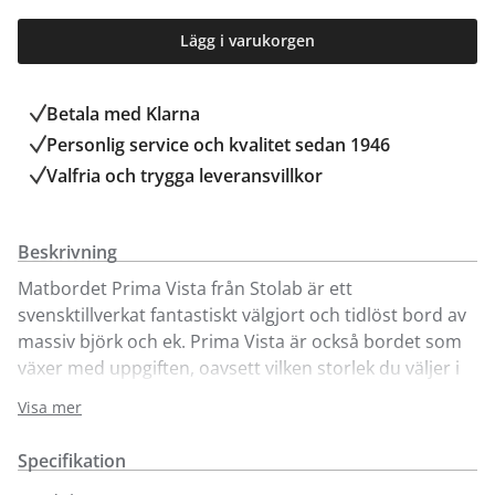
Lägg i varukorgen
Betala med Klarna
Personlig service och kvalitet sedan 1946
Valfria och trygga leveransvillkor
Beskrivning
Matbordet Prima Vista från Stolab är ett
svensktillverkat fantastiskt välgjort och tidlöst bord av
massiv björk och ek. Prima Vista är också bordet som
växer med uppgiften, oavsett vilken storlek du väljer i
grundutförande. Med ett enkelt handgrepp får du
Visa mer
tillgång till extra avställningsyta då tilläggsskivan - som
ingår - förvaras i bordet och snabbt och enkelt läggs
Specifikation
på. Prima Vista går att få i flera olika storlekar med