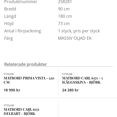
olika ytbehandlingar.
Produktnummer
258281
Bredd
90 cm
När Margit Stigsdotter och Staffan Lind skapade
Längd
180 cm
Stolabs nya matrumsgrupp Prima Vista var målet en
Höjd
73 cm
vacker och funktionell möbelgrupp för både
Antal i förpackning
1 styck, pris per styck
vardagsfrukost och stora fester. Tillåtande och
Färg
MASSIV OLJAD EK
tilltalande, oavsett rumsplacering.
Relaterade produkter
Finns i fler val (8)
Finns i fler val (4)
STOLAB
STOLAB
MATBORD PRIMA VISTA - 120
MATBORD CARL 6171 + 1
CM
ILÄGGSSKIVA - BJÖRK
18 990 kr
24 280 kr
Finns i fler val (10)
STOLAB
MATBORD CARL 6171
DELBART - BJÖRK