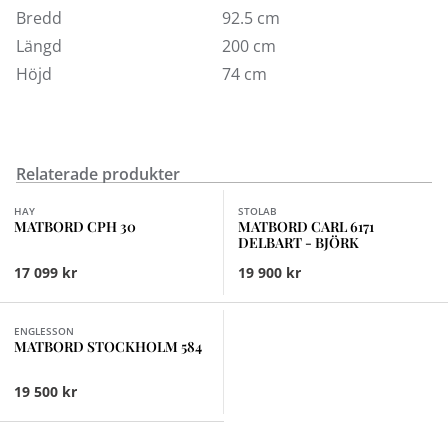
Bredd
92.5 cm
Längd
200 cm
Höjd
74 cm
Relaterade produkter
Finns i fler val (10)
HAY
STOLAB
MATBORD CPH 30
MATBORD CARL 6171
DELBART - BJÖRK
17 099 kr
19 900 kr
Finns i fler val (3)
ENGLESSON
MATBORD STOCKHOLM 584
19 500 kr