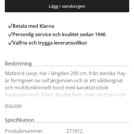
Lägg i varukorgen
Betala med Klarna
Personlig service och kvalitet sedan 1946
Valfria och trygga leveransvillkor
Beskrivning
Matbord Loop, här i längden 200 cm, från danska Hay
är formgiven av Leif Jørgensen och är ett väldesignat
och multifunktionellt bord med karaktäristiskt
bockstativ med 3 ben. Bordet finns även i kortare och
längre varianter. Ingår i serien Loop där du också hittar
Visa mer
andra bord i andra storlekar och utföranden samt som
praktiska hallmöbler.
Specifikation
Produktnummer
271812