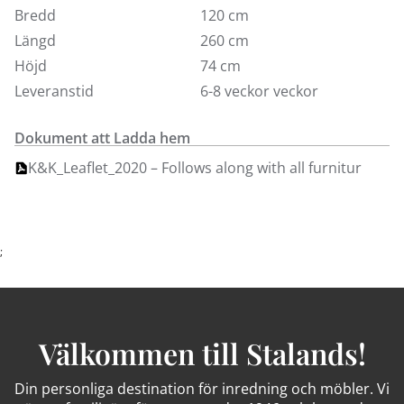
andra färger, mått och med olika kantprofiler.
Bredd
120 cm
Längd
260 cm
Höjd
74 cm
Leveranstid
6-8 veckor veckor
Dokument att Ladda hem
K&K_Leaflet_2020 – Follows along with all furnitur
;
Välkommen till Stalands!
Din personliga destination för inredning och möbler. Vi