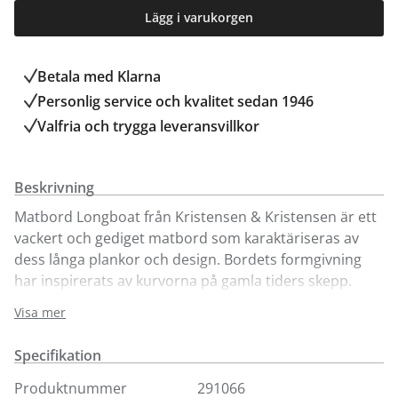
Lägg i varukorgen
Betala med Klarna
Personlig service och kvalitet sedan 1946
Valfria och trygga leveransvillkor
Beskrivning
Matbord Longboat från Kristensen & Kristensen är ett
vackert och gediget matbord som karaktäriseras av
dess långa plankor och design. Bordets formgivning
har inspirerats av kurvorna på gamla tiders skepp.
Förlängningsbart med upp till två tilläggsskivor.
Visa mer
Visas här i massiv mörkgrå, oljad ask med längd 260
Specifikation
cm och en bredd på 120 cm som ger om plats för både
gäster och ett fulldukat bord. Finns även att beställa i
Produktnummer
291066