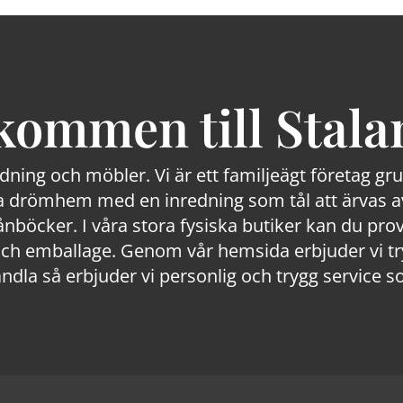
kommen till Stala
edning och möbler. Vi är ett familjeägt företag g
 drömhem med en inredning som tål att ärvas av
lånböcker. I våra stora fysiska butiker kan du prov
 emballage. Genom vår hemsida erbjuder vi trygg
ndla så erbjuder vi personlig och trygg service s