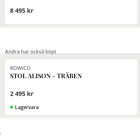
8 495 kr
Andra har också köpt
Finns i fler val (11)
ROWICO
STOL ALISON - TRÄBEN
2 495 kr
Lagervara
;