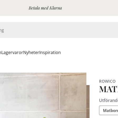
Betala med Klarna
n
Lagervaror
Nyheter
Inspiration
ROWICO
MAT
Utförand
Matbord