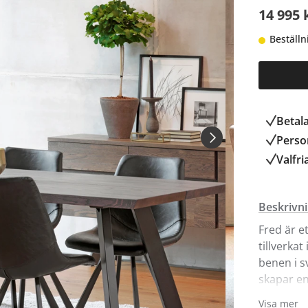
14 995 
Beställn
Betal
Person
Valfri
Beskrivn
Fred är e
tillverka
benen i s
skapar en
större st
Visa mer