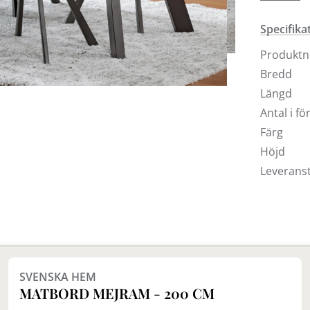
som ingår
Specifika
Produkt
Bredd
Längd
Antal i f
Färg
Höjd
Leveranst
Finns i fler val (3)
SVENSKA HEM
MATBORD MEJRAM - 200 CM