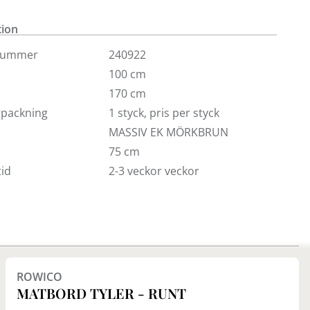
 i samma serie.
tion
nummer
240922
100 cm
170 cm
örpackning
1 styck, pris per styck
MASSIV EK MÖRKBRUN
75 cm
id
2-3 veckor veckor
Finns i fler val (3)
ROWICO
MATBORD TYLER - RUNT