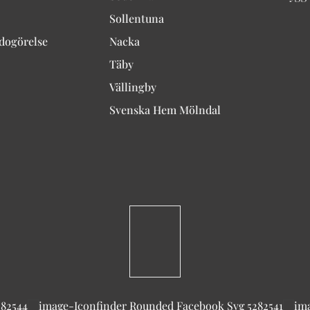
Sollentuna
edogörelse
Nacka
Täby
Vällingby
Svenska Hem Mölndal