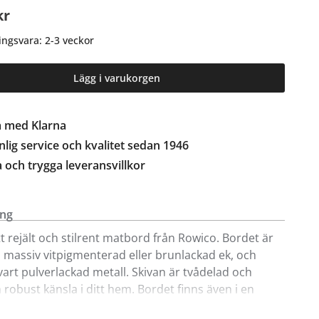
kr
ingsvara: 2-3 veckor
Lägg i varukorgen
a med Klarna
lig service och kvalitet sedan 1946
a och trygga leveransvillkor
ing
tt rejält och stilrent matbord från Rowico. Bordet är
t i massiv vitpigmenterad eller brunlackad ek, och
vart pulverlackad metall. Skivan är tvådelad och
 robust känsla i ditt hem. Bordet finns även i en
orlek. Matbordet passar utmärkt till sideboard Fred