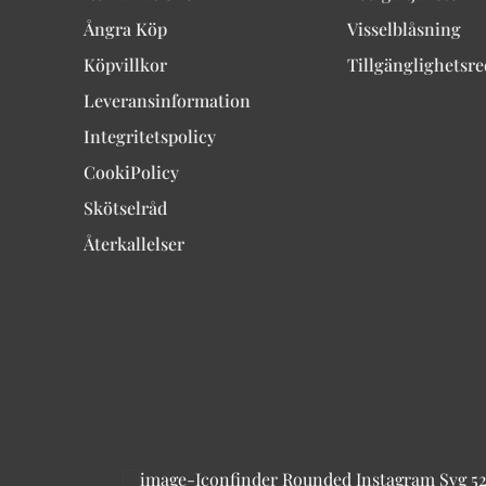
Ångra Köp
Visselblåsning
Köpvillkor
Tillgänglighetsr
Leveransinformation
Integritetspolicy
CookiPolicy
Skötselråd
Återkallelser