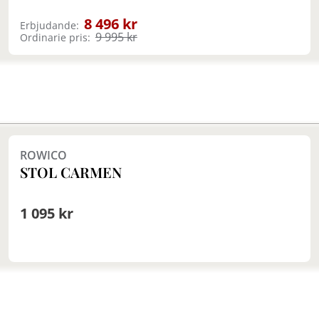
8 496 kr
Erbjudande:
9 995 kr
Ordinarie pris:
Finns i fler val (4)
ROWICO
STOL CARMEN
1 095 kr