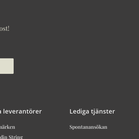
ost!
a leverantörer
Lediga tjänster
märken
Spontanansökan
din String