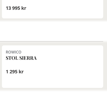
13 995 kr
Finns i fler val (7)
ROWICO
STOL SIERRA
1 295 kr