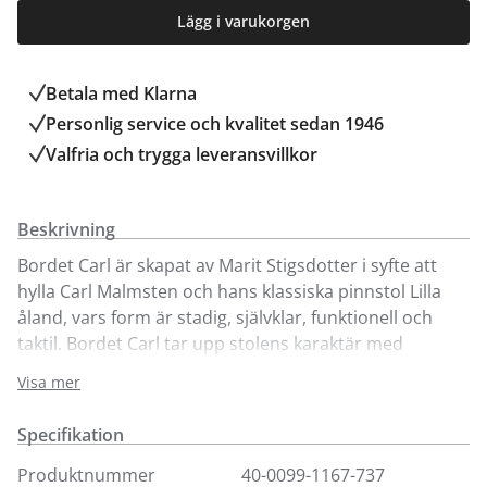
Lägg i varukorgen
Betala med Klarna
Personlig service och kvalitet sedan 1946
Valfria och trygga leveransvillkor
Beskrivning
Bordet Carl är skapat av Marit Stigsdotter i syfte att
hylla Carl Malmsten och hans klassiska pinnstol Lilla
åland, vars form är stadig, självklar, funktionell och
taktil. Bordet Carl tar upp stolens karaktär med
svarvade ben och fasad kant på skivan. Den runda
Visa mer
formlimmade sargen har en mjuk profi l för att ge ett
böljande organiskt intryck. Alla kanter är dessutom
Specifikation
generöst rundade för att betona släktskapet med
stolen. OBS! En iläggsskiva ingår i priset. Kan beställas
Produktnummer
40-0099-1167-737