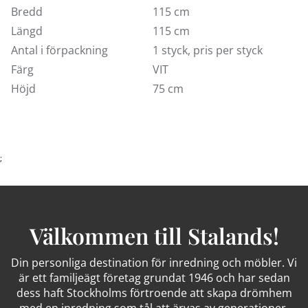
med upp till fyra iläggsskivor med maxlängd 315 cm.
Bredd
115 cm
Matbordet Carl säljs här i ek och björk.
Längd
115 cm
Antal i förpackning
1 styck, pris per styck
Färg
VIT
Höjd
75 cm
;
Välkommen till Stalands!
Din personliga destination för inredning och möbler. Vi
är ett familjeägt företag grundat 1946 och har sedan
dess haft Stockholms förtroende att skapa drömhem