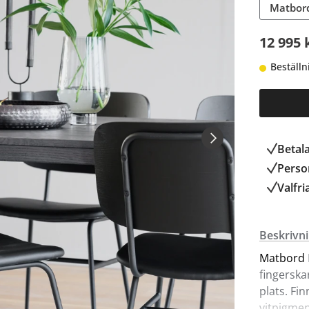
Matbord
12 995 
Beställn
Betal
Person
Valfri
Beskrivn
Matbord
fingerska
plats. Fi
vitpigmen