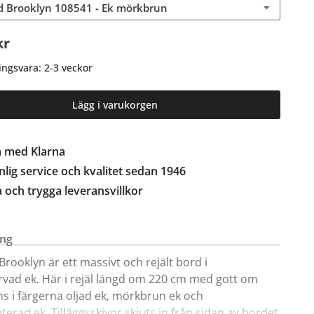
 Brooklyn 108541 - Ek mörkbrun
kr
ingsvara: 2-3 veckor
Lägg i varukorgen
a med Klarna
lig service och kvalitet sedan 1946
a och trygga leveransvillkor
ing
Brooklyn är ett massivt och rejält bord i
rvad ek. Här i rejäl längd om 220 cm med gott om
nns i färgerna oljad ek, mörkbrun ek och
terad ek. Tilläggsskivor skjuts in från sidan av bordet