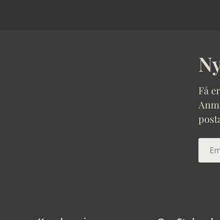
Ny
Få er
Anmäl
post