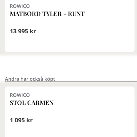
ROWICO
MATBORD TYLER - RUNT
13 995 kr
Andra har också köpt
Finns i fler val (4)
ROWICO
STOL CARMEN
1 095 kr