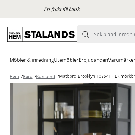
Fri frakt till butik
Möbler & inredning
Utemöbler
Erbjudanden
Varumärke
Hem
Bord
Köksbord
Matbord Brooklyn 108541 - Ek mörkb