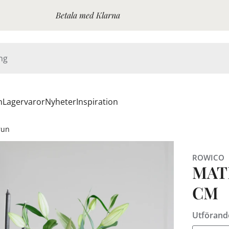
Betala med Klarna
n
Lagervaror
Nyheter
Inspiration
run
ROWICO
MAT
CM
Utförand