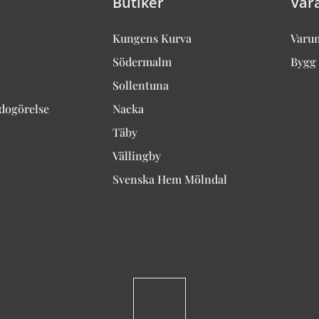
Butiker
Vår
Kungens Kurva
Varu
Södermalm
Bygg 
Sollentuna
edogörelse
Nacka
Täby
Vällingby
Svenska Hem Mölndal