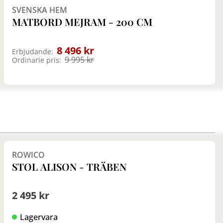
SVENSKA HEM
MATBORD MEJRAM - 200 CM
8 496 kr
Erbjudande:
9 995 kr
Ordinarie pris:
Finns i fler val (11)
ROWICO
STOL ALISON - TRÄBEN
2 495 kr
Lagervara