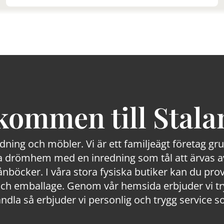
kommen till Stala
edning och möbler. Vi är ett familjeägt företag g
 drömhem med en inredning som tål att ärvas av
lånböcker. I våra stora fysiska butiker kan du prov
 emballage. Genom vår hemsida erbjuder vi trygg
ndla så erbjuder vi personlig och trygg service s