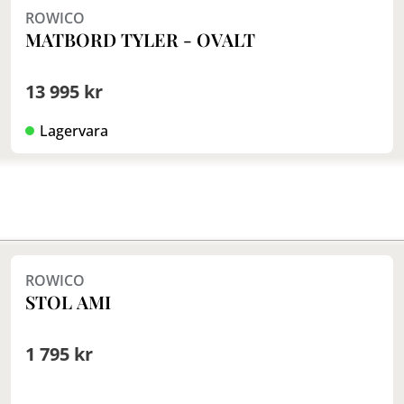
ROWICO
MATBORD TYLER - OVALT
13 995 kr
Lagervara
Finns i fler val (6)
ROWICO
STOL AMI
1 795 kr