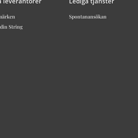
a leverantörer
Lediga tjänster
märken
Spontanansökan
din String