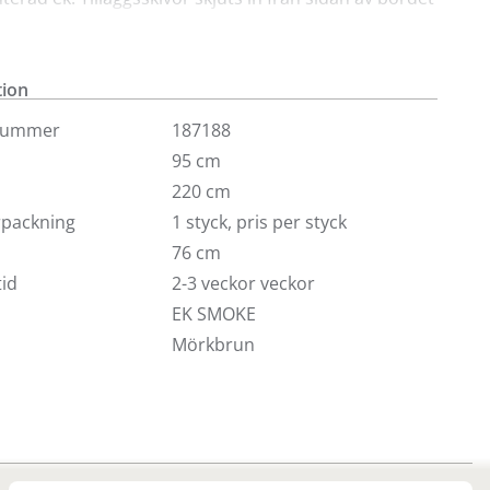
öpas till. I serien Brooklyn från Rowico ingår även
, skåp, soffbord samt TV-bänk.
tion
nummer
187188
95 cm
220 cm
örpackning
1 styck, pris per styck
76 cm
id
2-3 veckor veckor
EK SMOKE
Mörkbrun
Finns i fler val (3)