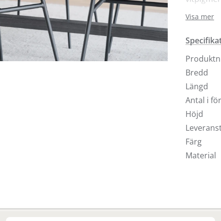
och kan k
Visa mer
sideboard
Specifika
Produkt
Bredd
Längd
Antal i f
Höjd
Leveranst
Färg
Material
Finns i fler val (3)