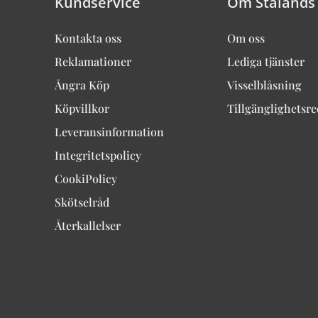
Kundservice
Om Stalands
Kontakta oss
Om oss
Reklamationer
Lediga tjänster
Ångra Köp
Visselblåsning
Köpvillkor
Tillgänglighetsr
Leveransinformation
Integritetspolicy
CookiPolicy
Skötselråd
Återkallelser