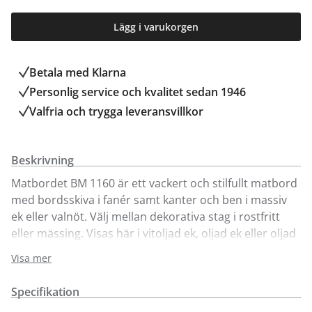
Lägg i varukorgen
Betala med Klarna
Personlig service och kvalitet sedan 1946
Valfria och trygga leveransvillkor
Beskrivning
Matbordet BM 1160 är ett vackert och stilfullt matbord
med bordsskiva i fanér samt kanter och ben i massiv
ek eller valnöt. Välj mellan dekorativa stag i rostfritt
eller mässing. Visas här i vitoljad ek, oljad ek eller oljad
valnöt. Designat av Børge Mogensen år 1950 för
Visa mer
danska Carl Hansen & Søn. Matbord BM 1160 kallas
också för "Hunting table" med referenser till
Specifikation
jaktstugan. Bordet har mjukt rundade hörn och en