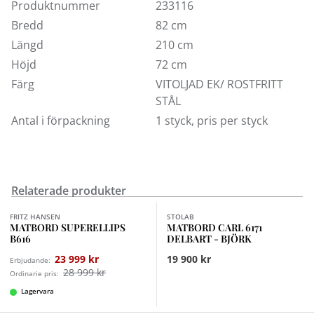
något smalare bordsskiva vilket gör det lämpligt för
Produktnummer
233116
mindre utrymmen.
Bredd
82 cm
Längd
210 cm
Höjd
72 cm
Färg
VITOLJAD EK/ ROSTFRITT
STÅL
Antal i förpackning
1 styck, pris per styck
Relaterade produkter
Finns i fler val (3)
Finns i fler val (10)
FRITZ HANSEN
STOLAB
MATBORD SUPERELLIPS
MATBORD CARL 6171
B616
DELBART - BJÖRK
23 999 kr
19 900 kr
Erbjudande:
28 999 kr
Ordinarie pris:
Lagervara
Finns i fler val (2)