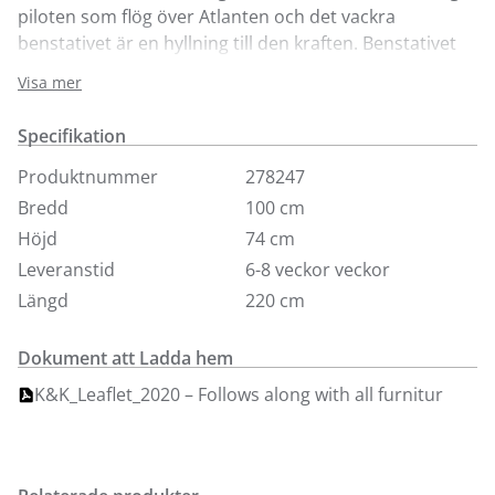
piloten som flög över Atlanten och det vackra
benstativet är en hyllning till den kraften. Benstativet
är inte bara elegant formgivet utan också praktiskt då
Visa mer
det ger gott om utrymme för stolar kring bordet. Finns
här i tre olika nyanser i massiv ek men finns att beställa
Specifikation
i ytterligare träslag i butik. Det går att beställa
tilläggsskiva till det rektangulära Ameliabordet.
Produktnummer
278247
Bredd
100 cm
Höjd
74 cm
Leveranstid
6-8 veckor veckor
Längd
220 cm
Dokument att Ladda hem
K&K_Leaflet_2020 – Follows along with all furnitur