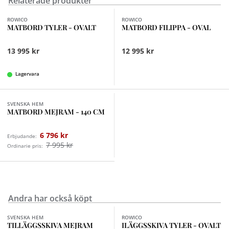
Relaterade produkter
Finns i fler val (3)
Finns i fler val (2)
ROWICO
ROWICO
MATBORD TYLER - OVALT
MATBORD FILIPPA - OVAL
13 995 kr
12 995 kr
Lagervara
Finns i fler val (3)
SVENSKA HEM
MATBORD MEJRAM - 140 CM
6 796 kr
Erbjudande:
7 995 kr
Ordinarie pris:
Andra har också köpt
Finns i fler val (3)
Finns i fler val (3)
SVENSKA HEM
ROWICO
TILLÄGGSSKIVA MEJRAM
ILÄGGSSKIVA TYLER - OVALT