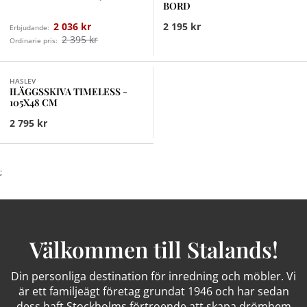
BORD
2 036 kr
2 195 kr
Erbjudande:
2 395 kr
Ordinarie pris:
HASLEV
ILÄGGSSKIVA TIMELESS -
105X48 CM
2 795 kr
;
Välkommen till Stalands!
Din personliga destination för inredning och möbler. Vi
är ett familjeägt företag grundat 1946 och har sedan
dess haft Stockholms förtroende att skapa drömhem