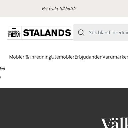
Fri frakt till butik
Möbler & inredning
Utemöbler
Erbjudanden
Varumärke
hej
;
Väl