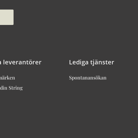
a leverantörer
Lediga tjänster
märken
Spontanansökan
din String