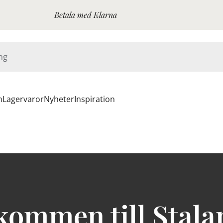
Betala med Klarna
n
Lagervaror
Nyheter
Inspiration
kommen till Stala