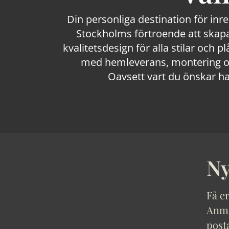
Din personliga destination för inr
Stockholms förtroende att skapa
kvalitetsdesign för alla stilar och p
med hemleverans, montering och
Oavsett vart du önskar ha
Ny
Få er
Anmäl
post