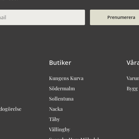
Prenumerera
Butiker
Vår
Kungens Kurva
Varu
Södermalm
Bygg 
Sollentuna
edogörelse
Nacka
Täby
Vällingby