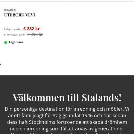
BRAFAB
UTEBORD VEVI
6 282 kr
Erbjudande:
7 390 kr
Ordinarie pris:
Lagervara
;
Välkommen till Stalands!
Din personliga destination för inredning och möbler. Vi
är ett familjeägt företag grundat 1946 och har sedan
dess haft Stockholms förtroende att skapa drömhem
med en inredning som tål att ärvas av generationer.