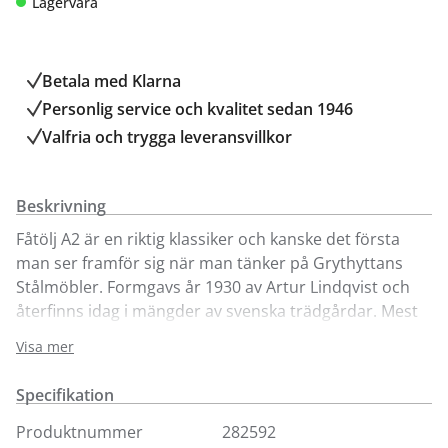
Lagervara
Betala med Klarna
Personlig service och kvalitet sedan 1946
Valfria och trygga leveransvillkor
Beskrivning
Fåtölj A2 är en riktig klassiker och kanske det första
man ser framför sig när man tänker på Grythyttans
Stålmöbler. Formgavs år 1930 av Artur Lindqvist och
återfinns idag i mängder av svenska trädgårdar. Mest
kännetecknande för fåtöljen är den rogivande svikten
Visa mer
som grundar sig i stativets massiva fjäderstål.
Lagerförs i obehandlad teak, oljad ek och vitlackad ek.
Specifikation
Obehandlade och oljade trädetaljer tvättas
Produktnummer
282592
regelbundet med såpa, vatten och en svamp eller