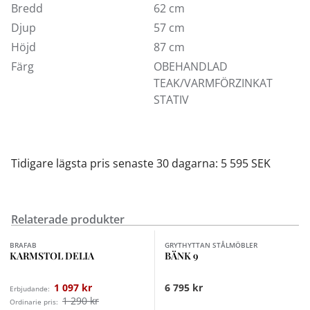
trasa. Använd en kraftig svamp vid behov på
Bredd
62 cm
trädetaljer. Skölj med vatten. Furu- och ekdetaljer bör
Djup
57 cm
oljas in när ytan känns torr för att behålla sin
Höjd
87 cm
formstabilitet och undvika sprickbildning. Teak är
Färg
OBEHANDLAD
naturligt fet och klarar sig bra utan inoljning.
TEAK/VARMFÖRZINKAT
Lackerade trädetaljer klarar flera säsonger utomhus,
STATIV
tvätta regelbundet med såpa, vatten och en svamp
eller trasa.
Använd inte lösningsmedel eller rengöringsmedel som
Tidigare lägsta pris senaste 30 dagarna: 5 595 SEK
innehåller slipmedel på lackerade ytor.
Relaterade produkter
Finns i fler val (3)
BRAFAB
GRYTHYTTAN STÅLMÖBLER
KARMSTOL DELIA
BÄNK 9
1 097 kr
6 795 kr
Erbjudande:
1 290 kr
Ordinarie pris: