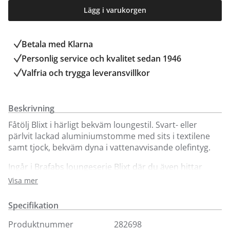
Lägg i varukorgen
Betala med Klarna
Personlig service och kvalitet sedan 1946
Valfria och trygga leveransvillkor
Beskrivning
Fåtölj Blixt i härligt bekväm loungestil. Svart- eller
pärlvit lackad aluminiumstomme med sits i textilene
samt tjock, bekväm dyna i vattenavvisande olefintyg.
Ingår i Brafabs loungeserie Blixt där du även hittar
soffa (byggbar) samt soffbord i olika storlekar.
Visa mer
Specifikation
Produktnummer
282698