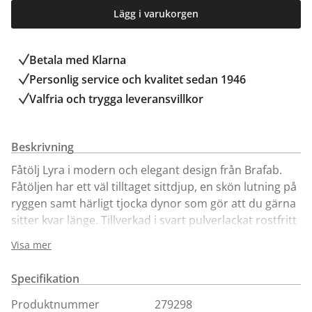
Lägg i varukorgen
Betala med Klarna
Personlig service och kvalitet sedan 1946
Valfria och trygga leveransvillkor
Beskrivning
Fåtölj Lyra i modern och elegant design från Brafab.
Fåtöljen har ett väl tilltaget sittdjup, en skön lutning på
ryggen samt härligt tjocka dynor som gör att du gärna
sitter kvar länge. Tillverkad i svart pulverlackat rostfritt
stål med dekorativa detaljer i konstrotting på
Visa mer
armstöden. Dynorna är klädda med tåligt, fodrat
olefintyg med vattenavvisande beläggning. Ingår i
Specifikation
serien Lyra där du även hittar soffa och soffbord för
enkelt köp online.
Produktnummer
279298