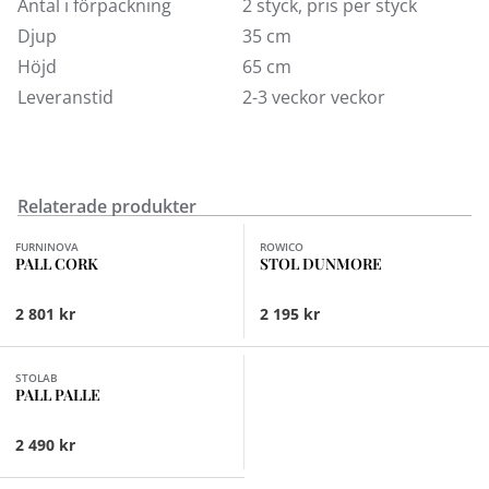
Antal i förpackning
2 styck, pris per styck
Djup
35 cm
Höjd
65 cm
Leveranstid
2-3 veckor veckor
Relaterade produkter
Finns i fler val (2)
FURNINOVA
ROWICO
PALL CORK
STOL DUNMORE
2 801 kr
2 195 kr
Finns i fler val (11)
STOLAB
PALL PALLE
2 490 kr