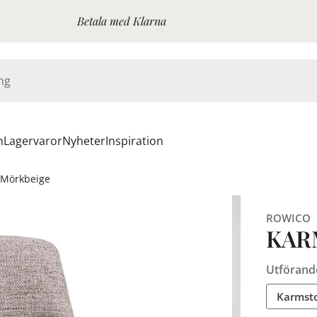
Betala med Klarna
n
Lagervaror
Nyheter
Inspiration
 Mörkbeige
ROWICO
KAR
Utförand
Karmsto