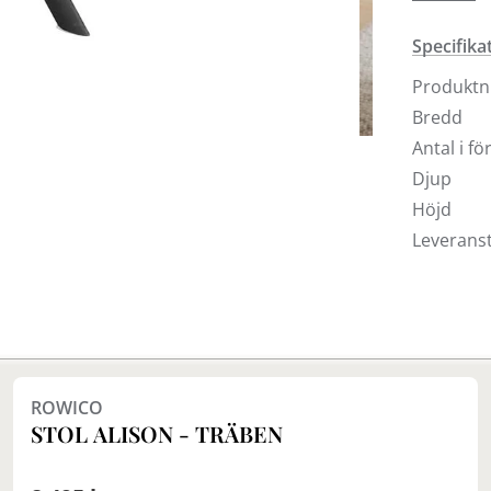
Säljs enda
Specifika
Produkt
Bredd
Antal i f
Djup
Höjd
Leveranst
Finns i fler val (11)
ROWICO
STOL ALISON - TRÄBEN