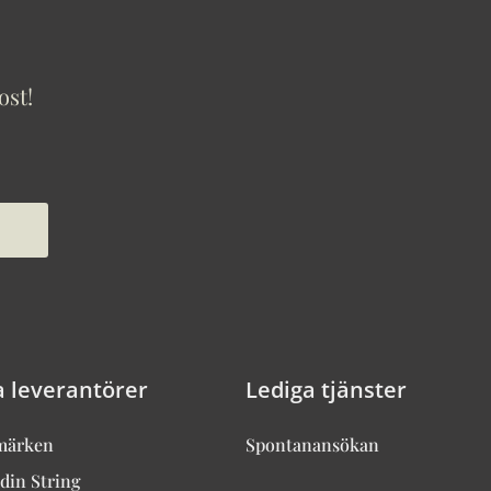
ost!
a leverantörer
Lediga tjänster
märken
Spontanansökan
din String