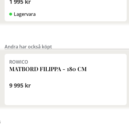
1 995 kr
Lagervara
Andra har också köpt
Finns i fler val (3)
ROWICO
MATBORD FILIPPA - 180 CM
9 995 kr
;