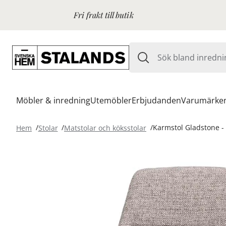
Fri frakt till butik
Möbler & inredning
Utemöbler
Erbjudanden
Varumärke
Hem
Stolar
Matstolar och köksstolar
Karmstol Gladstone -