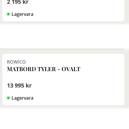
2 195 kr
Lagervara
Finns i fler val (3)
ROWICO
MATBORD TYLER - OVALT
13 995 kr
Lagervara