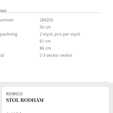
st i 2-pack (pris/st).
tion
nummer
284255
56 cm
örpackning
2 styck, pris per styck
61 cm
86 cm
id
2-3 veckor veckor
Finns i fler val (4)
ROWICO
STOL RODHAM