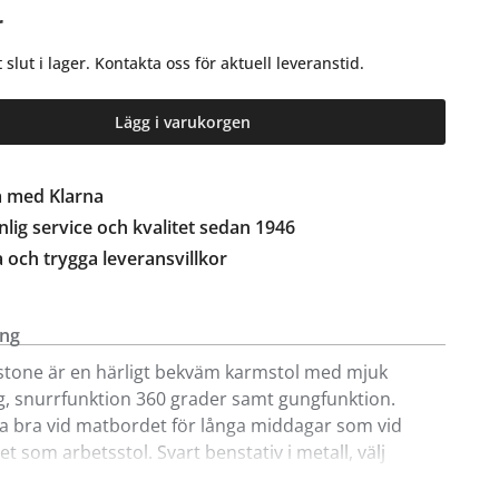
r
gt slut i lager. Kontakta oss för aktuell leveranstid.
Lägg i varukorgen
a med Klarna
lig service och kvalitet sedan 1946
a och trygga leveransvillkor
ing
stone är en härligt bekväm karmstol med mjuk
, snurrfunktion 360 grader samt gungfunktion.
ka bra vid matbordet för långa middagar som vid
et som arbetsstol. Svart benstativ i metall, välj
usbeige och mörkbeige tygklädsel.