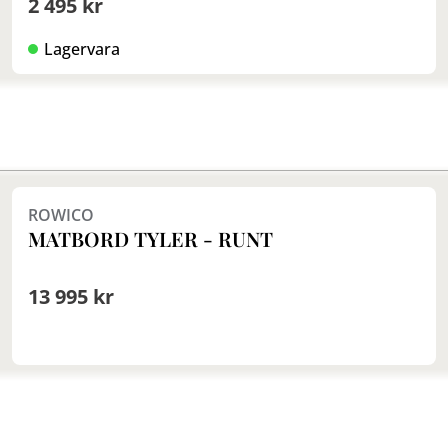
2 495 kr
Lagervara
Finns i fler val (3)
ROWICO
MATBORD TYLER - RUNT
13 995 kr