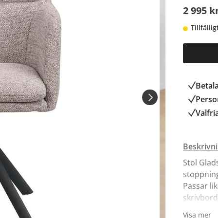
2 995 k
Tillfälli
Betal
Person
Valfri
Beskrivn
Stol Glad
stoppning
Passar li
skrivbord
mellan lj
Visa mer