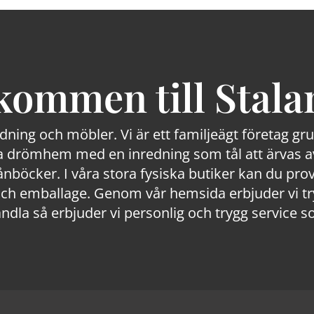
kommen till Stala
edning och möbler. Vi är ett familjeägt företag g
 drömhem med en inredning som tål att ärvas av
lånböcker. I våra stora fysiska butiker kan du prov
 emballage. Genom vår hemsida erbjuder vi trygg
ndla så erbjuder vi personlig och trygg service s