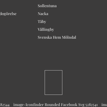
Sollentuna
edogörelse
Nacka
Täby
Vällingby
Svenska Hem Mölndal