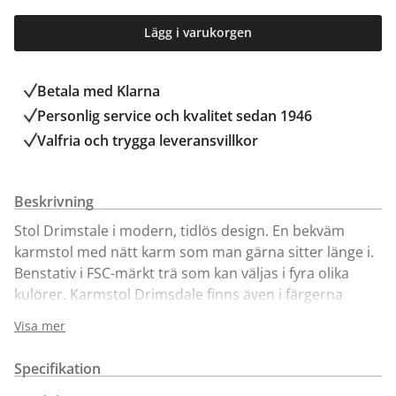
Lägg i varukorgen
Betala med Klarna
Personlig service och kvalitet sedan 1946
Valfria och trygga leveransvillkor
Beskrivning
Stol Drimstale i modern, tidlös design. En bekväm
karmstol med nätt karm som man gärna sitter länge i.
Benstativ i FSC-märkt trä som kan väljas i fyra olika
kulörer. Karmstol Drimsdale finns även i färgerna
grönt och beige för enkelt köp online.
Visa mer
Säljs i 2-pack (pris/st).
Specifikation