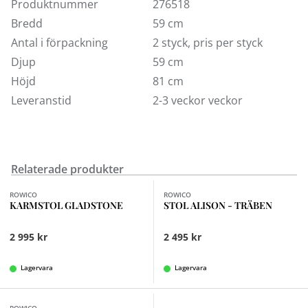
Produktnummer
276518
Bredd
59 cm
Antal i förpackning
2 styck, pris per styck
Djup
59 cm
Höjd
81 cm
Leveranstid
2-3 veckor veckor
Relaterade produkter
Finns i fler val (2)
Finns i fler val (11)
ROWICO
ROWICO
KARMSTOL GLADSTONE
STOL ALISON - TRÄBEN
2 995 kr
2 495 kr
Lagervara
Lagervara
Finns i fler val (2)