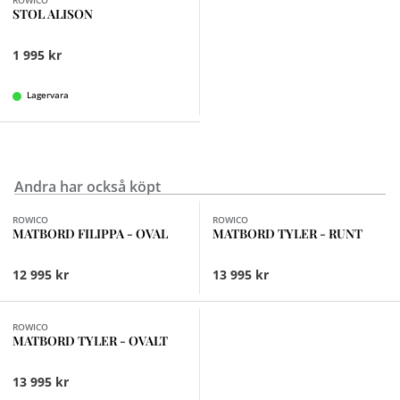
ROWICO
STOL ALISON
1 995 kr
Lagervara
Andra har också köpt
Finns i fler val (2)
Finns i fler val (3)
ROWICO
ROWICO
MATBORD FILIPPA - OVAL
MATBORD TYLER - RUNT
12 995 kr
13 995 kr
Finns i fler val (3)
ROWICO
MATBORD TYLER - OVALT
13 995 kr