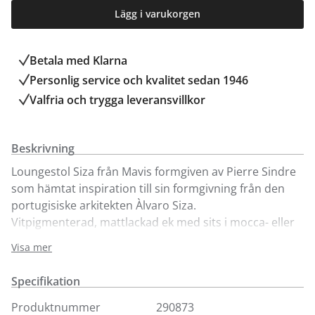
Lägg i varukorgen
Betala med Klarna
Personlig service och kvalitet sedan 1946
Valfria och trygga leveransvillkor
Beskrivning
Loungestol Siza från Mavis formgiven av Pierre Sindre
som hämtat inspiration till sin formgivning från den
portugisiske arkitekten Àlvaro Siza.
Vitpigmenterad, mattlackad ek med sits i mocca- eller
cognacsfärgat Tärnsjöläder.
Visa mer
Specifikation
Produktnummer
290873