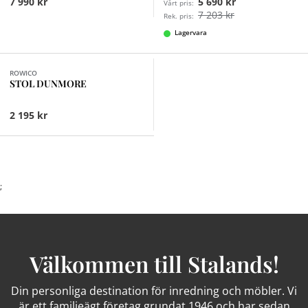
7 990 kr
5 690 kr
Vårt pris:
7 203 kr
Rek. pris:
Lagervara
Finns i fler val (2)
ROWICO
STOL DUNMORE
2 195 kr
;
Välkommen till Stalands!
Din personliga destination för inredning och möbler. Vi
är ett familjeägt företag grundat 1946 och har sedan