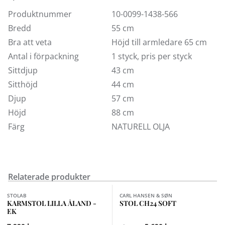
Produktnummer
10-0099-1438-566
Bredd
55 cm
Bra att veta
Höjd till armledare 65 cm
Antal i förpackning
1 styck, pris per styck
Sittdjup
43 cm
Sitthöjd
44 cm
Djup
57 cm
Höjd
88 cm
Färg
NATURELL OLJA
Relaterade produkter
Finns i fler val (6)
Finns i fler val (15)
STOLAB
CARL HANSEN & SØN
KARMSTOL LILLA ÅLAND -
STOL CH24 SOFT
EK