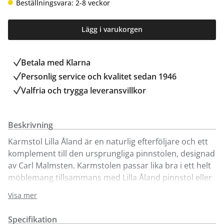
Beställningsvara: 2-8 veckor
Lägg i varukorgen
Betala med Klarna
Personlig service och kvalitet sedan 1946
Valfria och trygga leveransvillkor
Beskrivning
Karmstol Lilla Åland är en naturlig efterföljare och ett
komplement till den ursprungliga pinnstolen, designad
av Carl Malmsten. Karmstolen passar lika bra i ett helt
möblemang tillsammans med Lilla Åland pinnstol eller
som solitär möbel. Visas här i betsad, lackad eller oljad
Visa mer
björk i utvalda färger. Karmstolen finns även i ek.
Specifikation