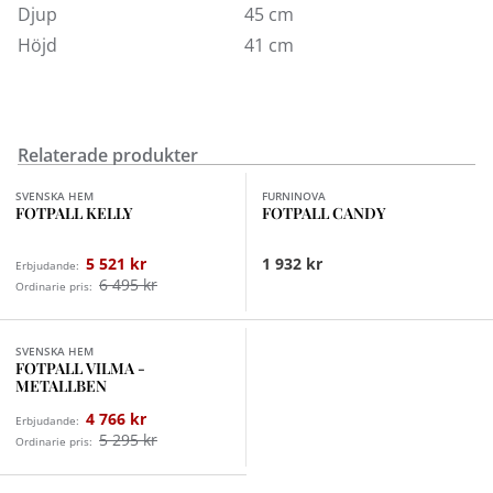
Djup
45 cm
Höjd
41 cm
Relaterade produkter
Finns i fler val (2)
Finns i fler val (6)
SVENSKA HEM
FURNINOVA
FOTPALL KELLY
FOTPALL CANDY
5 521 kr
1 932 kr
Erbjudande:
6 495 kr
Ordinarie pris:
Finns i fler val (2)
SVENSKA HEM
FOTPALL VILMA -
METALLBEN
4 766 kr
Erbjudande:
5 295 kr
Ordinarie pris: