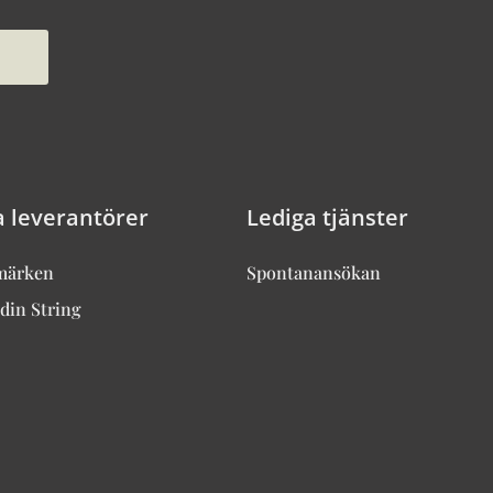
a leverantörer
Lediga tjänster
märken
Spontanansökan
din String