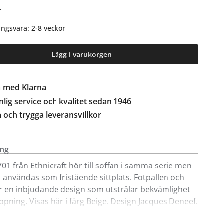
r
ingsvara: 2-8 veckor
Lägg i varukorgen
a med Klarna
lig service och kvalitet sedan 1946
a och trygga leveransvillkor
ing
701 från Ethnicraft hör till soffan i samma serie men
 användas som fristående sittplats. Fotpallen och
r en inbjudande design som utstrålar bekvämlighet
ppning. Visas här i färg Beige. Design Jacques Deneef.