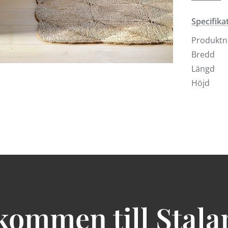
Visas i v
Specifika
Produkt
Bredd
Längd
Höjd
kommen till Stala