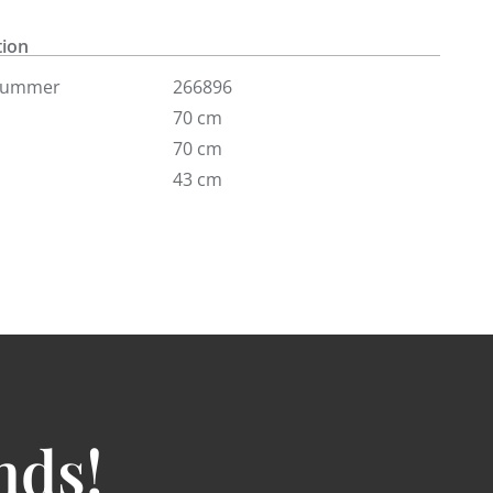
år utställning i butiken på Södermalm.
tion
nummer
266896
70 cm
70 cm
43 cm
nds!