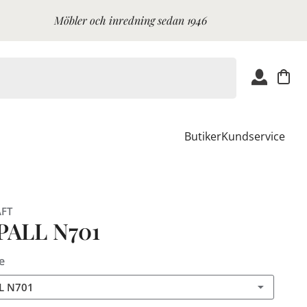
Möbler och inredning sedan 1946
Butiker
Kundservice
FT
PALL N701
e
L N701