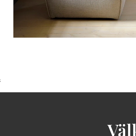
;
Väl