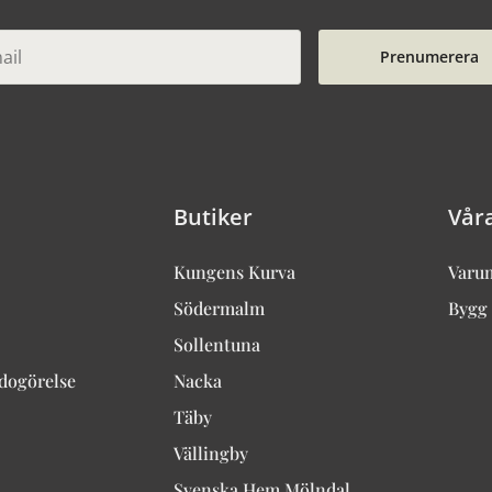
Prenumerera
Butiker
Vår
Kungens Kurva
Varu
Södermalm
Bygg 
Sollentuna
edogörelse
Nacka
Täby
Vällingby
Svenska Hem Mölndal