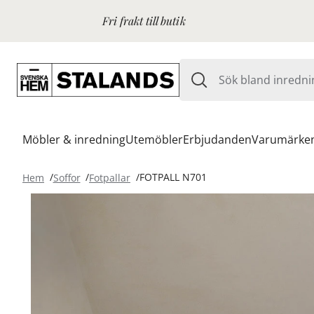
Fri frakt till butik
Möbler & inredning
Utemöbler
Erbjudanden
Varumärke
Hem
Soffor
Fotpallar
FOTPALL N701