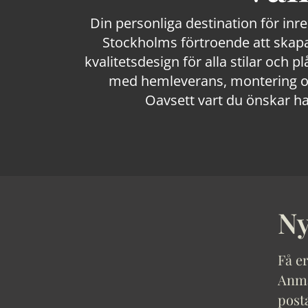
Din personliga destination för inr
Stockholms förtroende att skapa
kvalitetsdesign för alla stilar och p
med hemleverans, montering och
Oavsett vart du önskar ha
Ny
Få er
Anmäl
post