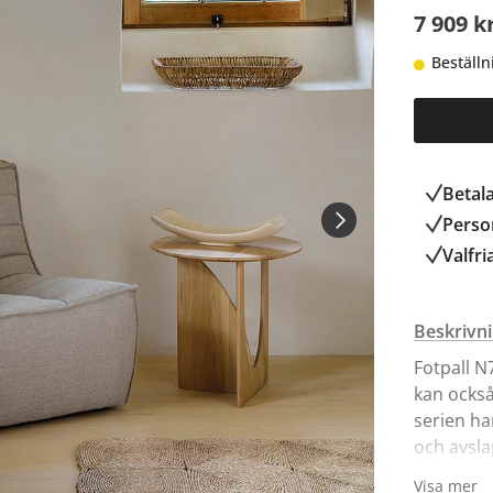
7 909 k
Beställn
Betal
Person
Valfri
Beskrivn
Fotpall N
kan också
serien ha
och avsla
Visa mer