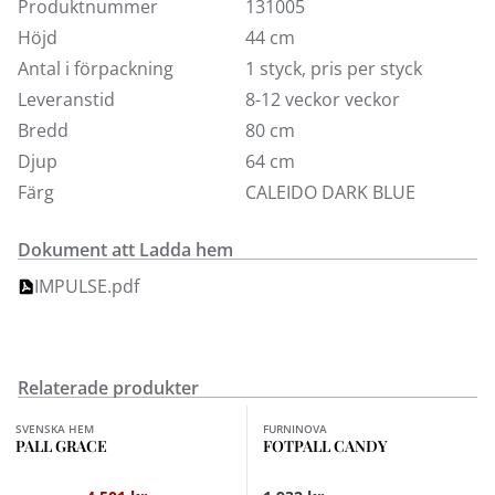
Produktnummer
131005
Höjd
44 cm
Antal i förpackning
1 styck, pris per styck
Leveranstid
8-12 veckor veckor
Bredd
80 cm
Djup
64 cm
Färg
CALEIDO DARK BLUE
Dokument att Ladda hem
IMPULSE.pdf
Relaterade produkter
Finns i fler val (2)
Finns i fler val (6)
SVENSKA HEM
FURNINOVA
PALL GRACE
FOTPALL CANDY