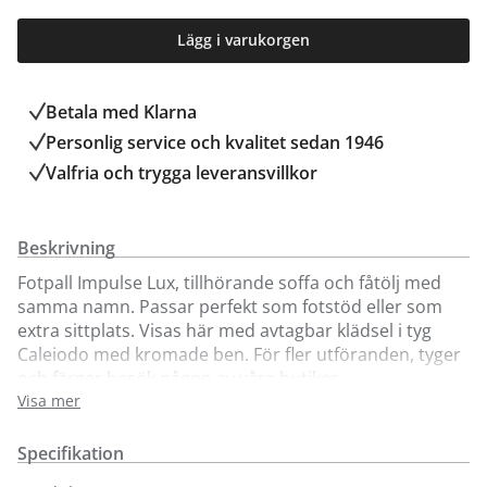
Lägg i varukorgen
Betala med Klarna
Personlig service och kvalitet sedan 1946
Valfria och trygga leveransvillkor
Beskrivning
Fotpall Impulse Lux, tillhörande soffa och fåtölj med
samma namn. Passar perfekt som fotstöd eller som
extra sittplats. Visas här med avtagbar klädsel i tyg
Caleiodo med kromade ben. För fler utföranden, tyger
och färger besök någon av våra butiker.
Visa mer
Specifikation