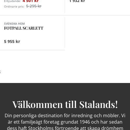
4 501 kr
1 932 kr
Erbjudande:
5 295 kr
Ordinarie pris:
Finns i fler val (5)
SVENSKA HEM
FOTPALL SCARLETT
5 955 kr
;
Välkommen till Stalands!
Din personliga destination för inredning och möbler. Vi
är ett familjeägt företag grundat 1946 och har sedan
dess haft Stockholms förtroende att skapa drömhem