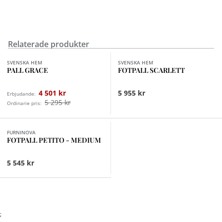
Relaterade produkter
Finns i fler val (2)
Finns i fler val (5)
SVENSKA HEM
SVENSKA HEM
PALL GRACE
FOTPALL SCARLETT
4 501 kr
5 955 kr
Erbjudande:
5 295 kr
Ordinarie pris:
FURNINOVA
FOTPALL PETITO - MEDIUM
5 545 kr
;