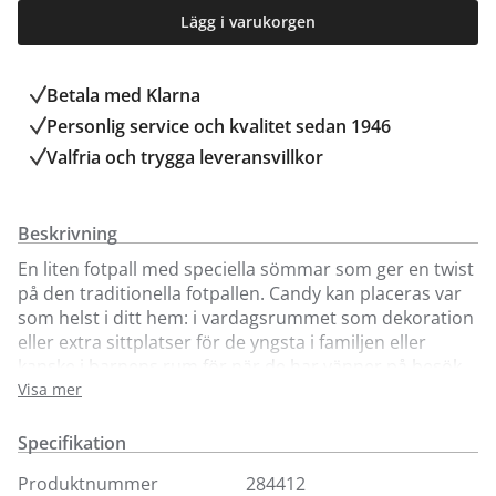
Lägg i varukorgen
Betala med Klarna
Personlig service och kvalitet sedan 1946
Valfria och trygga leveransvillkor
Beskrivning
En liten fotpall med speciella sömmar som ger en twist
på den traditionella fotpallen. Candy kan placeras var
som helst i ditt hem: i vardagsrummet som dekoration
eller extra sittplatser för de yngsta i familjen eller
kanske i barnens rum för när de har vänner på besök.
Visa mer
Specifikation
Produktnummer
284412