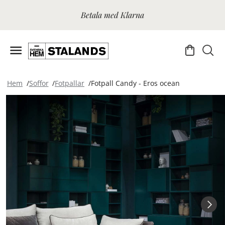
Betala med Klarna
Hem
Soffor
Fotpallar
Fotpall Candy - Eros ocean