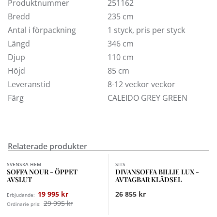
Produktnummer
251162
divan medföljer även 5 stycken svankkuddar.
Bredd
235 cm
Här säljer vi Heaven 3-sits med divan till höger
Antal i förpackning
1 styck, pris per styck
(framifrån sett) i utvalda tyger med mörkbruna ben.
Längd
346 cm
Fem stycken svankkuddar ingår. För att se fler
varianter eller tyg- och läderprover besök någon av
Djup
110 cm
våra butiker. Tänk på at detta är en stor möbel, var
Höjd
85 cm
vänlig kontrollmät smala delar i hus/lägenheten.
Leveranstid
8-12 veckor veckor
Färg
CALEIDO GREY GREEN
Relaterade produkter
Finns i fler val (2)
Finns i fler val (7)
SVENSKA HEM
SITS
SOFFA NOUR - ÖPPET
DIVANSOFFA BILLIE LUX -
AVSLUT
AVTAGBAR KLÄDSEL
19 995 kr
26 855 kr
Erbjudande:
29 995 kr
Ordinarie pris:
Finns i fler val (2)