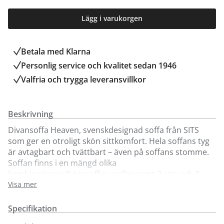
Lägg i varukorgen
Betala med Klarna
Personlig service och kvalitet sedan 1946
Valfria och trygga leveransvillkor
Beskrivning
Divansoffa Heaven, svenskdesignad soffa från SITS
som ger en otroligt skön sittkomfort. Hela soffans tyg
är avtagbart och tvättbart – även på soffans stomme.
Soffan finns i en mängd olika
kombinationer/hörnsoffor, pallar samt 2-sits och 3-
sits. Plymån består av högelastiskt kallskum svept med
Visa mer
fibervaddsbollar samt gåsdun. Dunet gör att
komforten blir extra hög – men plymåerna måste
Specifikation
puffas för att behålla sin form. Till en 3-sitssoffa med