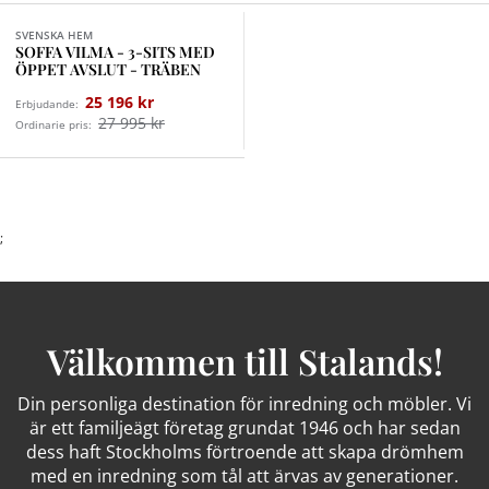
SVENSKA HEM
SOFFA VILMA - 3-SITS MED
ÖPPET AVSLUT - TRÄBEN
25 196 kr
Erbjudande:
27 995 kr
Ordinarie pris:
;
Välkommen till Stalands!
Din personliga destination för inredning och möbler. Vi
är ett familjeägt företag grundat 1946 och har sedan
dess haft Stockholms förtroende att skapa drömhem
med en inredning som tål att ärvas av generationer.