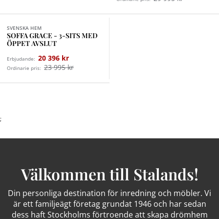
Finns i fler val (3)
SVENSKA HEM
SOFFA GRACE - 3-SITS MED
ÖPPET AVSLUT
20 396 kr
Erbjudande:
23 995 kr
Ordinarie pris:
;
Välkommen till Stalands!
Din personliga destination för inredning och möbler. Vi
är ett familjeägt företag grundat 1946 och har sedan
dess haft Stockholms förtroende att skapa drömhem