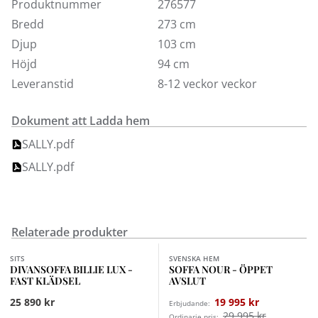
bland.
Produktnummer
276577
Bredd
273 cm
Djup
103 cm
Höjd
94 cm
Leveranstid
8-12 veckor veckor
Dokument att Ladda hem
SALLY.pdf
SALLY.pdf
Relaterade produkter
Finns i fler val (2)
Finns i fler val (2)
SITS
SVENSKA HEM
DIVANSOFFA BILLIE LUX -
SOFFA NOUR - ÖPPET
FAST KLÄDSEL
AVSLUT
25 890 kr
19 995 kr
Erbjudande:
29 995 kr
Ordinarie pris: