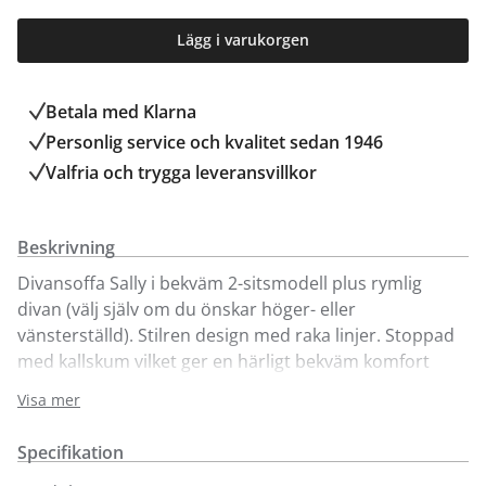
Lägg i varukorgen
Betala med Klarna
Personlig service och kvalitet sedan 1946
Valfria och trygga leveransvillkor
Beskrivning
Divansoffa Sally i bekväm 2-sitsmodell plus rymlig
divan (välj själv om du önskar höger- eller
vänsterställd). Stilren design med raka linjer. Stoppad
med kallskum vilket ger en härligt bekväm komfort
som håller formen länge. Visas här med avtagbar och
Visa mer
tvättbar klädsel i olika tyger. Klädseln fästs med
kardborre under sitsen. Visas här i flera olika kulörer. I
Specifikation
våra butiker hittar du fler färger och tyger att välja