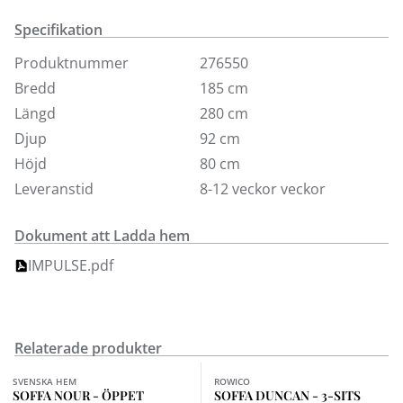
Soffan är klädd med tygklädsel som är fäst med
Specifikation
kardborrband (LCV ) undertill.
Produktnummer
276550
Bredd
185 cm
Längd
280 cm
Djup
92 cm
Höjd
80 cm
Leveranstid
8-12 veckor veckor
Dokument att Ladda hem
IMPULSE.pdf
Relaterade produkter
Finns i fler val (2)
Finns i fler val (2)
SVENSKA HEM
ROWICO
SOFFA NOUR - ÖPPET
SOFFA DUNCAN - 3-SITS