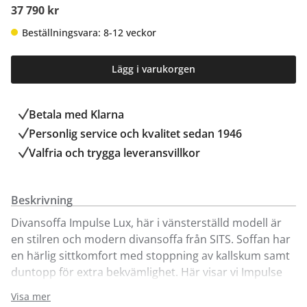
37 790 kr
Beställningsvara: 8-12 veckor
Lägg i varukorgen
Betala med Klarna
Personlig service och kvalitet sedan 1946
Valfria och trygga leveransvillkor
Beskrivning
Divansoffa Impulse Lux, här i vänsterställd modell är
en stilren och modern divansoffa från SITS. Soffan har
en härlig sittkomfort med stoppning av kallskum samt
duntopp för extra bekvämlighet. Här visar vi Impulse
Lux med det avtagbara och tvättbara tyget Timber (30
Visa mer
grader), både på stommen och sitt/ryggplymåerna.