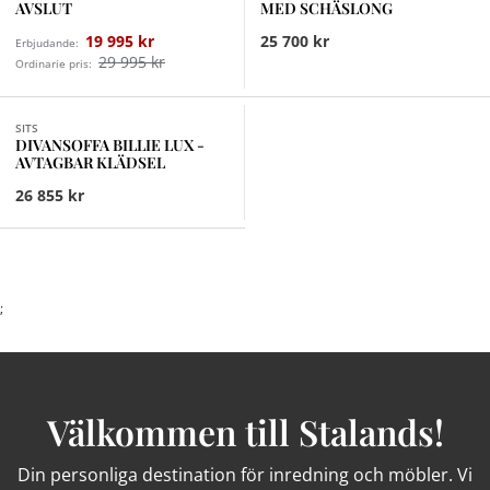
AVSLUT
MED SCHÄSLONG
19 995 kr
25 700 kr
Erbjudande:
29 995 kr
Ordinarie pris:
Finns i fler val (7)
SITS
DIVANSOFFA BILLIE LUX -
AVTAGBAR KLÄDSEL
26 855 kr
;
Välkommen till Stalands!
Din personliga destination för inredning och möbler. Vi