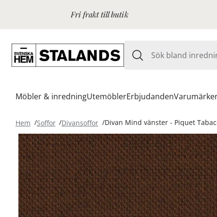
Fri frakt till butik
Möbler & inredning
Utemöbler
Erbjudanden
Varumärke
Hem
Soffor
Divansoffor
Divan Mind vänster - Piquet Taba