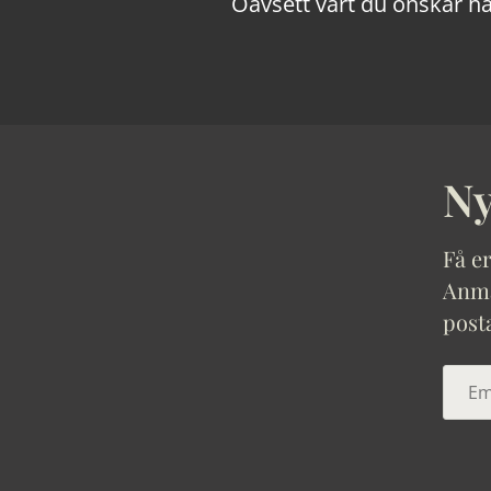
Oavsett vart du önskar ha
Ny
Få er
Anmäl
post