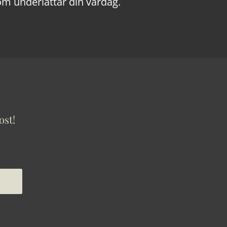
om underlättar din vardag.
ost!