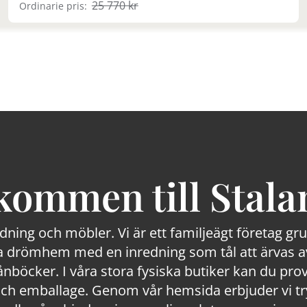
25 770 kr
Ordinarie pris:
kommen till Stala
edning och möbler. Vi är ett familjeägt företag g
 drömhem med en inredning som tål att ärvas av
lånböcker. I våra stora fysiska butiker kan du prov
 emballage. Genom vår hemsida erbjuder vi trygg