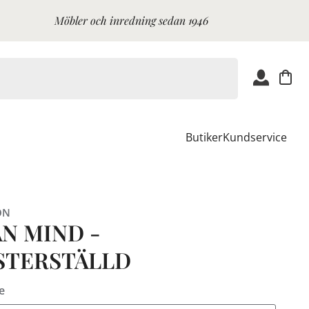
Möbler och inredning sedan 1946
Butiker
Kundservice
ON
AN MIND -
STERSTÄLLD
e