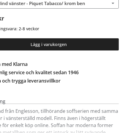
ind vänster - Piquet Tabacco/ krom ben
kr
ingsvara: 2-8 veckor
Lägg i varukorgen
a med Klarna
lig service och kvalitet sedan 1946
a och trygga leveransvillkor
ing
d från Englesson, tillhörande soffserien med samma
 i vänsterställd modell. Finns även i högerställt
 för enkelt köp online. Soffan har moderna former
 metallben som ger ett intryck av lätt svävande