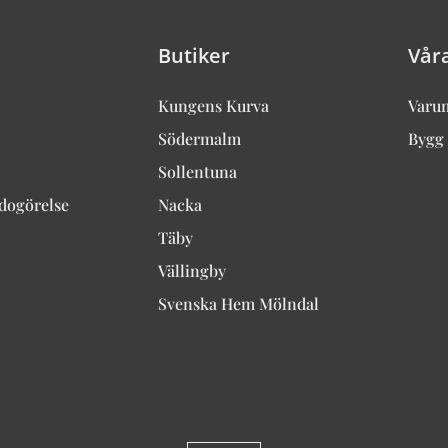
Butiker
Vår
Kungens Kurva
Varu
Södermalm
Bygg 
Sollentuna
edogörelse
Nacka
Täby
Vällingby
Svenska Hem Mölndal