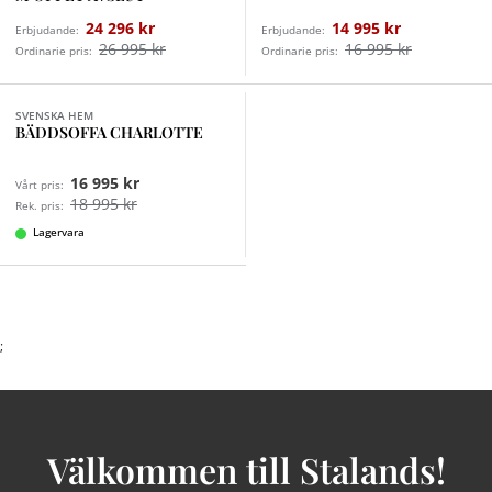
24 296 kr
14 995 kr
Erbjudande:
Erbjudande:
26 995 kr
16 995 kr
Ordinarie pris:
Ordinarie pris:
Finns i fler val (7)
SVENSKA HEM
BÄDDSOFFA CHARLOTTE
16 995 kr
Vårt pris:
18 995 kr
Rek. pris:
Lagervara
;
Välkommen till Stalands!