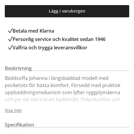
Lägg i varukorgen
Betala med Klarna
Personlig service och kvalitet sedan 1946
Valfria och trygga leveransvillkor
Beskrivning
Bäddsoffa Johanna i längsbäddad modell med
pocketsits för bästa komfort. Försedd med praktisk
uppbäddningsmekanism som lyfter ryggplymåerna
och ger ett extra brett bäddmått. Dekorkuddar och
madrasskydd ingår. Bäddmått överbädd: 190x75 cm,
Visa mer
Bäddmått underbädd: 184x75 cm. Här visar vi
bäddsoffan i tyg Titanum med ben i oljad ek. För fler
Specifikation
tyger och färger besök våra butiker.