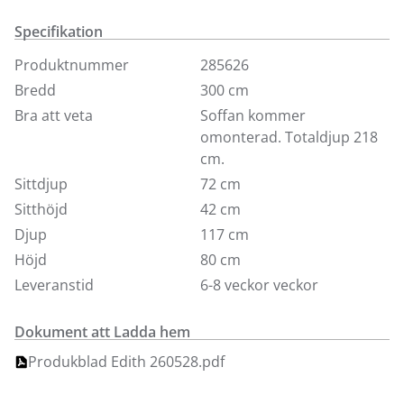
under sitsen. Fyra dekorationskuddar medföljer.
Specifikation
Bäddmått: 160 cm. Soffan kommer omonterad.
Produktnummer
285626
Bredd
300 cm
Bra att veta
Soffan kommer
omonterad. Totaldjup 218
cm.
Sittdjup
72 cm
Sitthöjd
42 cm
Djup
117 cm
Höjd
80 cm
Leveranstid
6-8 veckor veckor
Dokument att Ladda hem
Produkblad Edith 260528.pdf