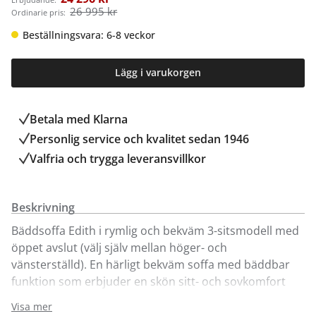
26 995 kr
Ordinarie pris:
Beställningsvara: 6-8 veckor
Lägg i varukorgen
Betala med Klarna
Personlig service och kvalitet sedan 1946
Valfria och trygga leveransvillkor
Beskrivning
Bäddsoffa Edith i rymlig och bekväm 3-sitsmodell med
öppet avslut (välj själv mellan höger- och
vänsterställd). En härligt bekväm soffa med bäddbar
funktion som erbjuder en skön sitt- och sovkomfort
med pocket och kallskum. Längsbäddad bäddsoffa
Visa mer
som är enkelt att fälla ut och har praktisk förvaring