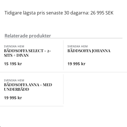
Tidigare lägsta pris senaste 30 dagarna: 26 995 SEK
Relaterade produkter
Finns i fler val (2)
Finns i fler val (5)
SVENSKA HEM
SVENSKA HEM
BÄDDSOFFA SELECT - 2-
BÄDDSOFFA JOHANNA
SITS + DIVAN
15 195 kr
19 995 kr
Finns i fler val (4)
SVENSKA HEM
BÄDDSOFFA ANNA - MED
UNDERBÄDD
19 995 kr
;