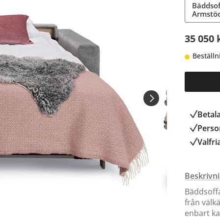
Bäddsoff
Armstö
35 050 
Beställn
Betal
Person
Valfri
Beskrivn
Bäddsoffa
från välk
enbart ka