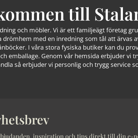
kommen till Stala
edning och möbler. Vi är ett familjeägt företag g
 drömhem med en inredning som tål att ärvas av
lånböcker. I våra stora fysiska butiker kan du prov
 emballage. Genom vår hemsida erbjuder vi trygg
ndla så erbjuder vi personlig och trygg service s
hetsbrev
bjudanden, inspiration och tips direkt till din e-p