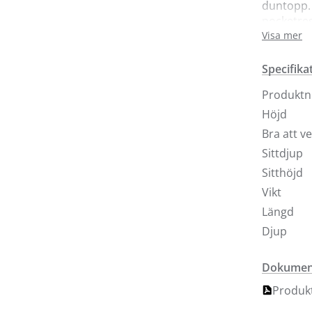
duntopp.
pocketres
prydnads
Visa mer
Här visar 
Specifika
och armst
Produkt
någon av 
Bäddmått
Höjd
sitsmodel
Bra att v
Sittdjup
Sitthöjd
Vikt
Längd
Djup
Dokument
Produkt