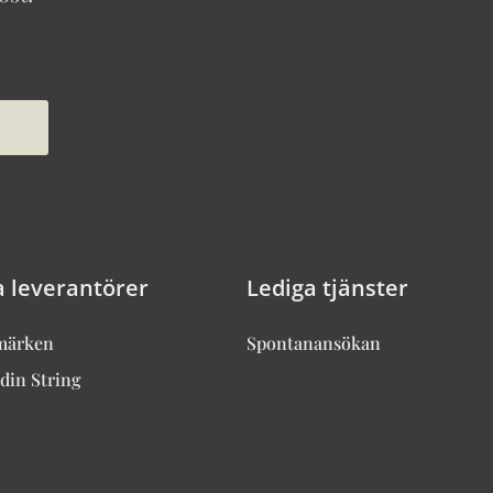
a leverantörer
Lediga tjänster
märken
Spontanansökan
din String