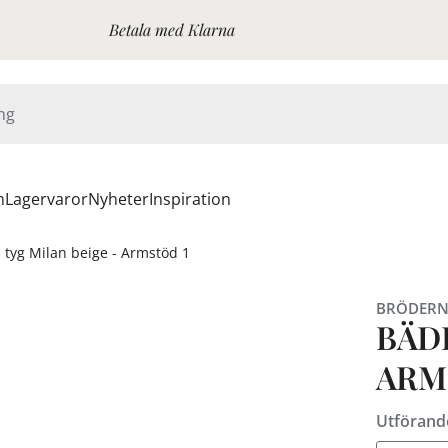
Betala med Klarna
n
Lagervaror
Nyheter
Inspiration
- tyg Milan beige - Armstöd 1
BRÖDERN
BÄDD
ARM
Utförand