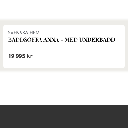
Finns i fler val (4)
SVENSKA HEM
BÄDDSOFFA ANNA - MED UNDERBÄDD
19 995 kr