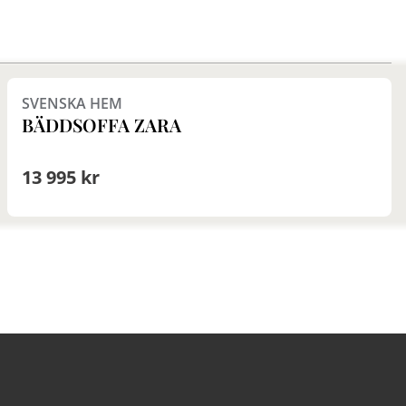
Finns i fler val (9)
SVENSKA HEM
BÄDDSOFFA ZARA
13 995 kr