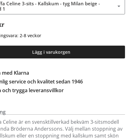
a Celine 3-sits - Kallskum - tyg Milan beige -
d 1
kr
ingsvara: 2-8 veckor
Lägg i varukorgen
a med Klarna
lig service och kvalitet sedan 1946
a och trygga leveransvillkor
ing
 Celine är en svensktillverkad bekväm 3-sitsmodell
ända Bröderna Anderssons. Välj mellan stoppning av
llskum eller en stoppning med kallskum samt skön