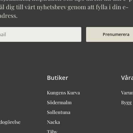
 dig till vårt nyhetsbrev genom att fylla i din e-
adress.
Prenumerera
Butiker
Vår
Kungens Kurva
Varu
Södermalm
Bygg 
Sollentuna
edogörelse
Nacka
Täby