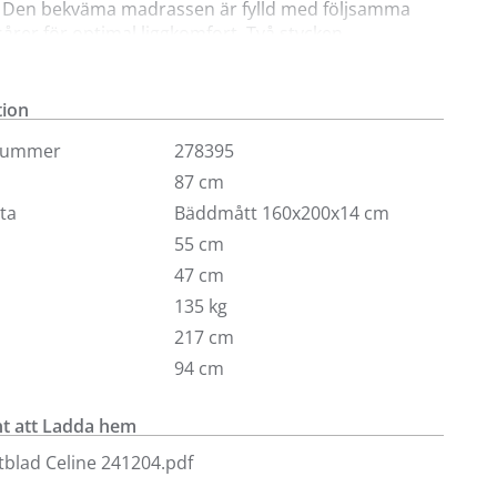
 Den bekväma madrassen är fylld med följsamma
årer för optimal liggkomfort. Två stycken
kuddar 42x42 cm i samma färg som soffan ingår.
vi Celine i tyg Milan i olika färger med ben i svartbets
tion
öd 1. För fler utföranden, tyger och färger besök
nummer
278395
våra butiker.
 160x200 cm. Finns även med bäddmått 140 cm/2,5-
87 cm
l.
eta
Bäddmått 160x200x14 cm
55 cm
47 cm
135 kg
217 cm
94 cm
 att Ladda hem
blad Celine 241204.pdf