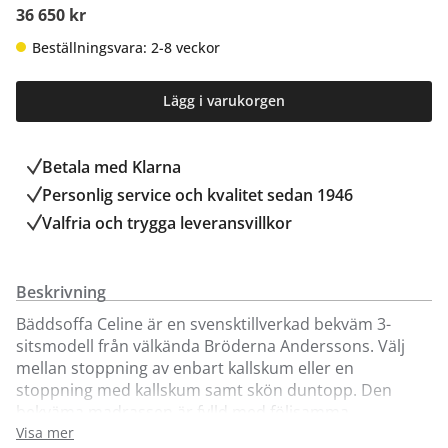
36 650 kr
Beställningsvara: 2-8 veckor
Lägg i varukorgen
Betala med Klarna
Personlig service och kvalitet sedan 1946
Valfria och trygga leveransvillkor
Beskrivning
Bäddsoffa Celine är en svensktillverkad bekväm 3-
sitsmodell från välkända Bröderna Anderssons. Välj
mellan stoppning av enbart kallskum eller en
stoppning med kallskum samt skön duntopp. Den
bekväma madrassen är fylld med följsamma
pocketresårer för optimal liggkomfort. Två stycken
Visa mer