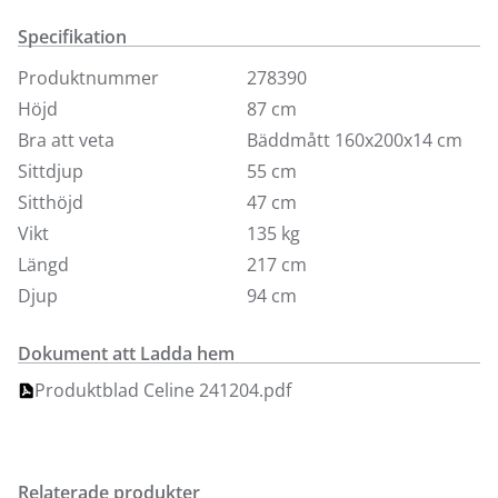
prydnadskuddar 42x42 cm i samma färg som soffan
ingår.
Specifikation
Produktnummer
278390
Här visar vi Celine i tyg Milan i olika färger med ben i
svartbets och armstöd 1. För fler utföranden, tyger och
Höjd
87 cm
färger besök någon av våra butiker.
Bra att veta
Bäddmått 160x200x14 cm
Bäddmått 160x200 cm. Finns även med bäddmått 140
Sittdjup
55 cm
cm/2,5-sitsmodell.
Sitthöjd
47 cm
Vikt
135 kg
Längd
217 cm
Djup
94 cm
Dokument att Ladda hem
Produktblad Celine 241204.pdf
Relaterade produkter
Finns i fler val (5)
Finns i fler val (9)