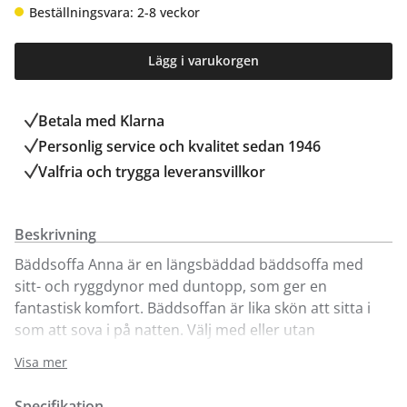
Beställningsvara: 2-8 veckor
Lägg i varukorgen
Betala med Klarna
Personlig service och kvalitet sedan 1946
Valfria och trygga leveransvillkor
Beskrivning
Bäddsoffa Anna är en längsbäddad bäddsoffa med
sitt- och ryggdynor med duntopp, som ger en
fantastisk komfort. Bäddsoffan är lika skön att sitta i
som att sova i på natten. Välj med eller utan
underbädd. Här visar vi Anna i tyg Emma i utvalda
Visa mer
färger med ben i vitoljad ek. I priset ingår två stycken
decokuddar i samma färg som soffan samt
Specifikation