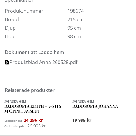
madrasskydd.
Bäddmått överbädd: 191x80 cm, bäddmått underbädd:
Produktnummer
198674
188x77 cm. För fler utföranden, tyger och färger besök
Bredd
215 cm
någon av våra butiker.
Djup
95 cm
Soffan kommer omonterad.
Höjd
98 cm
Dokument att Ladda hem
Produktblad Anna 260528.pdf
Relaterade produkter
Finns i fler val (2)
Finns i fler val (5)
SVENSKA HEM
SVENSKA HEM
BÄDDSOFFA EDITH - 3-SITS
BÄDDSOFFA JOHANNA
M ÖPPET AVSLUT
24 296 kr
19 995 kr
Erbjudande:
26 995 kr
Ordinarie pris:
Finns i fler val (2)