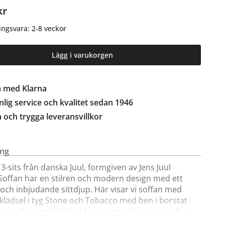
kr
ingsvara: 2-8 veckor
Lägg i varukorgen
a med Klarna
lig service och kvalitet sedan 1946
a och trygga leveransvillkor
ing
 3-sits från danska Juul, formgiven av Jens Juul
 Soffan har en stilren och modern design med ett
och inbjudande sittdjup. Här visar vi soffan med
klädsel i tyg Stone och Tobacco med ben i borstat
riset ingår armstödskuddar i samma färg som soffan.
utföranden, tyger och färger besök någon av våra