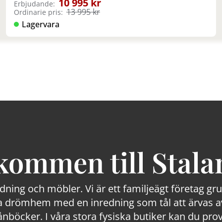
10 995 kr
Erbjudande:
13 995 kr
Ordinarie pris:
Lagervara
kommen till Stala
edning och möbler. Vi är ett familjeägt företag g
 drömhem med en inredning som tål att ärvas av
lånböcker. I våra stora fysiska butiker kan du prov