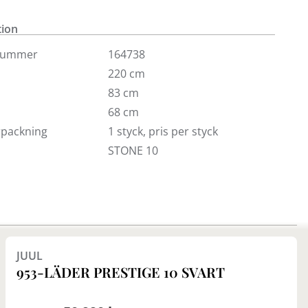
tion
nummer
164738
220 cm
83 cm
68 cm
örpackning
1 styck, pris per styck
STONE 10
Finns i fler val (4)
JUUL
953-LÄDER PRESTIGE 10 SVART