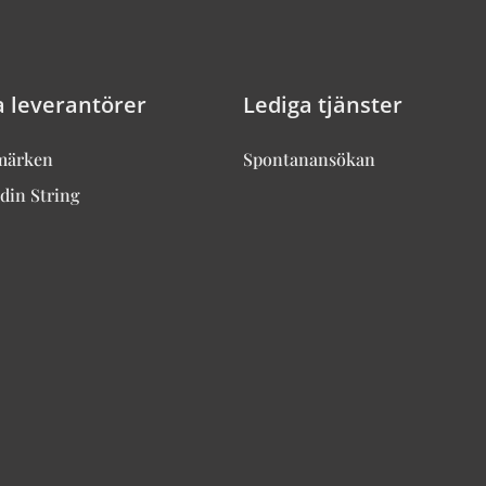
a leverantörer
Lediga tjänster
märken
Spontanansökan
din String