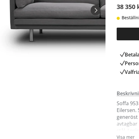
38 350 
Beställn
Betal
Person
Valfri
Beskrivn
Soffa 953
Eilersen.
generöst 
avtagbar 
stål. I p
För fler 
Visa mer