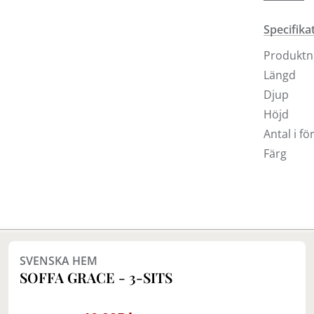
butiker.
Specifika
Produkt
Längd
Djup
Höjd
Antal i f
Färg
Finns i fler val (5)
SVENSKA HEM
SOFFA GRACE - 3-SITS