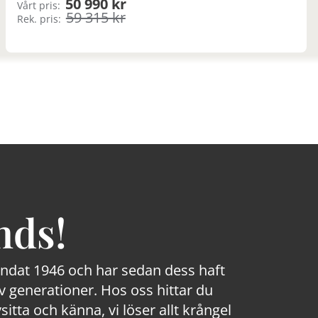
50 990 kr
Vårt pris:
59 315 kr
Rek. pris:
nds!
rundat 1946 och har sedan dess haft
 generationer. Hos oss hittar du
sitta och känna, vi löser allt krångel