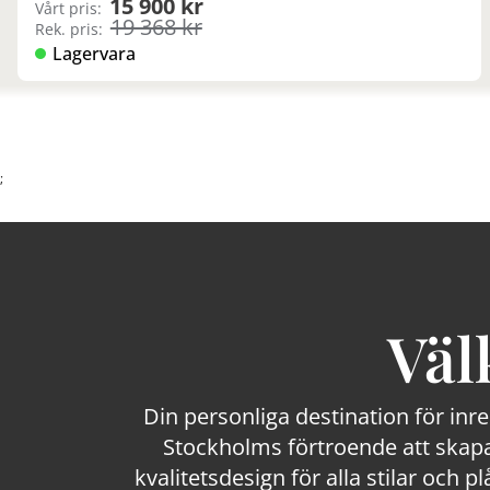
15 900 kr
Vårt pris:
19 368 kr
Rek. pris:
Lagervara
;
Väl
Din personliga destination för inr
Stockholms förtroende att skapa
kvalitetsdesign för alla stilar och p