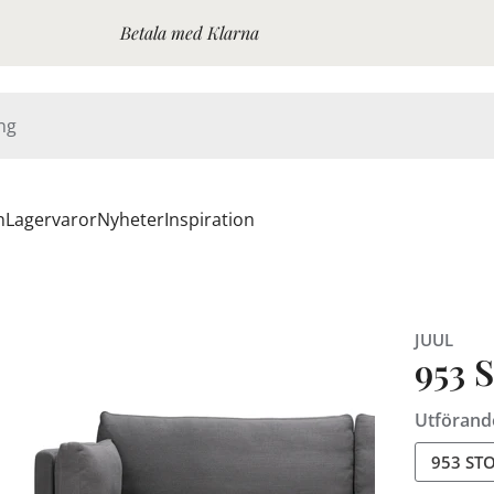
Betala med Klarna
n
Lagervaror
Nyheter
Inspiration
JUUL
953 
Utförand
953 ST