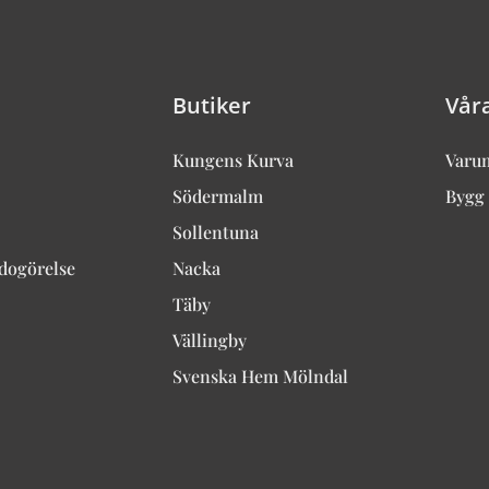
Butiker
Vår
Kungens Kurva
Varu
Södermalm
Bygg 
Sollentuna
edogörelse
Nacka
Täby
Vällingby
Svenska Hem Mölndal