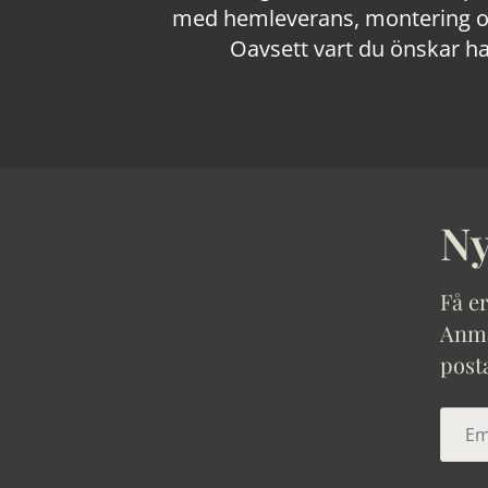
med hemleverans, montering och
Oavsett vart du önskar ha
Ny
Få er
Anmäl
post