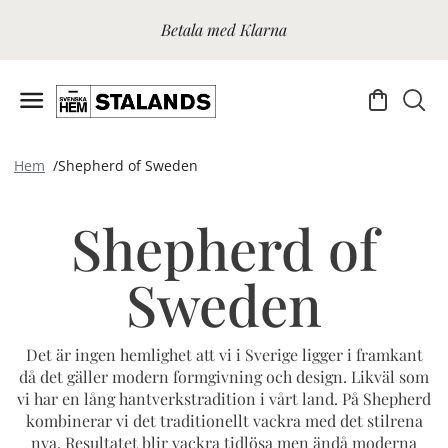
Betala med Klarna
Hem
Shepherd of Sweden
Shepherd of
Sweden
Det är ingen hemlighet att vi i Sverige ligger i framkant
då det gäller modern formgivning och design. Likväl som
vi har en lång hantverkstradition i vårt land. På Shepherd
kombinerar vi det traditionellt vackra med det stilrena
nya. Resultatet blir vackra tidlösa men ändå moderna