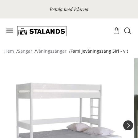
Betala med Klarna
Hem
Sängar
Våningssängar
Familjevåningssäng Siri - vit