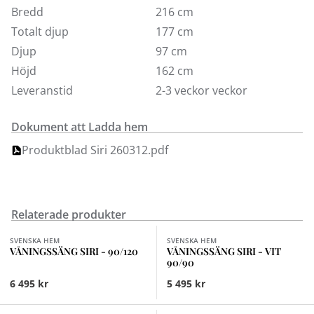
och annat kan förvaras (rymmer ej den extra
Bredd
216 cm
bäddmadrassen). I serien hittar du också sängbord Siri
Totalt djup
177 cm
som enkelt hakas på valfri sidobräda till över- och/eller
Djup
97 cm
underslaf (sängbord Siri passar även för våra övriga
Höjd
162 cm
våningssängar). Stegen kan monteras på vänster eller
Leveranstid
2-3 veckor veckor
höger sida.
Maxvikt 100 kg per sängplats. Detta gäller vid normal
Dokument att Ladda hem
användning och med jämnt fördelad vikt. Siri
Produktblad Siri 260312.pdf
våningssäng har en stabil konstruktion.
Relaterade produkter
Finns i fler val (2)
SVENSKA HEM
SVENSKA HEM
VÅNINGSSÄNG SIRI - 90/120
VÅNINGSSÄNG SIRI - VIT
90/90
6 495 kr
5 495 kr
Finns i fler val (2)