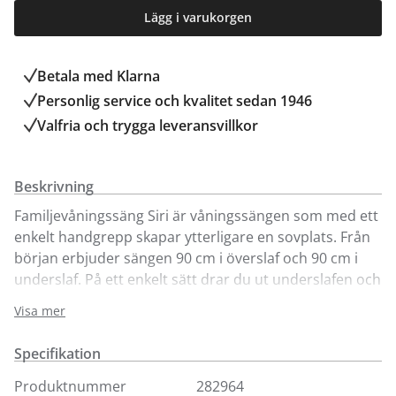
Lägg i varukorgen
Betala med Klarna
Personlig service och kvalitet sedan 1946
Valfria och trygga leveransvillkor
Beskrivning
Familjevåningssäng Siri är våningssängen som med ett
enkelt handgrepp skapar ytterligare en sovplats. Från
början erbjuder sängen 90 cm i överslaf och 90 cm i
underslaf. På ett enkelt sätt drar du ut underslafen och
får ytterligare 80 cm (nederslafen erbjuder alltså 170
Visa mer
cm). Bäddmadrasser ingår ej (det behövs 2x90 cm
samt 1x80 cm). Den extra bäddmadrassen om 80 cm
Specifikation
förvaras separat när den inte används.
Komplettera gärna med Siri sänglåda där filtar, kuddar
Produktnummer
282964