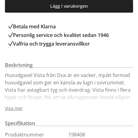
Lägg i varukorgen
Betala med Klarna
Personlig service och kvalitet sedan 1946
Valfria och trygga leveransvillkor
Beskrivning
Huvudgavel Vista från Dux är en vacker, mjukt formad
huvudgavel som ger en känsla av lugn i sovrummet.
Vista har avtagbart tyg och överdrag. Vista finns i flera
tyger och färger, för att se alla tygprover besök någon
av våra butiker. Vid beställning av huvudgavel Vista,
Visa mer
ange vilken DUX-sängmodell som gaveln ska anpassas
till i meddelandefältet (kassan). Tillverkaren anpassar
Specifikation
sänggaveln efter den sängmodell du har valt, så höjd
och infästningar blir rätt. Vid eventuella frågor
Produktnummer
198408