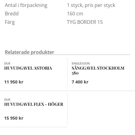
kontakta kundtjänst.
Antal i förpackning
1 styck, pris per styck
Bredd
160 cm
Färg
TYG BORDER 15
Relaterade produkter
Finns i fler val (28)
DUX
ENGLESSON
HUVUDGAVEL ASTORIA
SÄNGGAVEL STOCKHOLM
580
11 950 kr
7 400 kr
Finns i fler val (8)
DUX
HUVUDGAVEL FLEX - HÖGER
15 950 kr