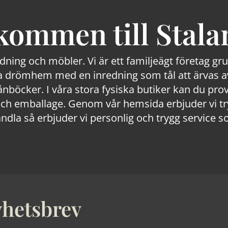
kommen till Stala
edning och möbler. Vi är ett familjeägt företag g
 drömhem med en inredning som tål att ärvas av
lånböcker. I våra stora fysiska butiker kan du prov
 emballage. Genom vår hemsida erbjuder vi trygg
ndla så erbjuder vi personlig och trygg service s
hetsbrev