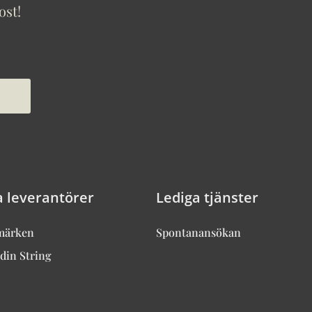
ost!
a leverantörer
Lediga tjänster
märken
Spontanansökan
din String