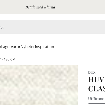
Betala med Klarna
n
Lagervaror
Nyheter
Inspiration
 - 180 CM
DUX
HUV
CLA
Utförand