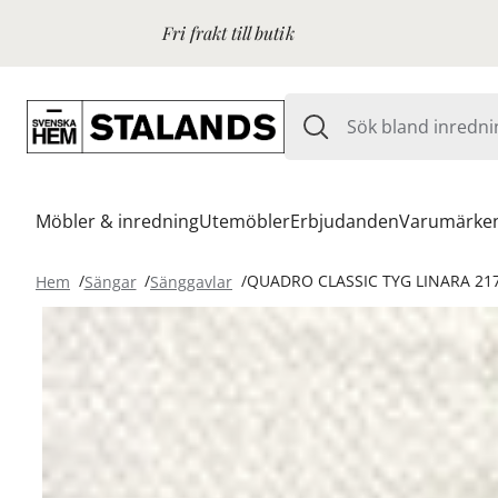
Fri frakt till butik
Möbler & inredning
Utemöbler
Erbjudanden
Varumärke
Hem
Sängar
Sänggavlar
QUADRO CLASSIC TYG LINARA 217