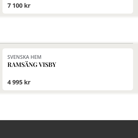
7 100 kr
Finns i fler val (3)
SVENSKA HEM
RAMSÄNG VISBY
4 995 kr