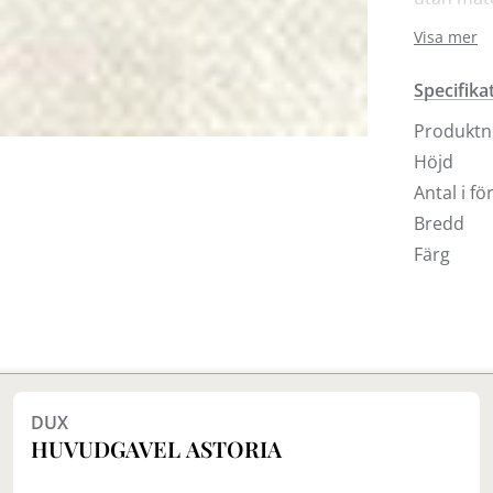
Huvudgavel
Visa mer
tygprover
Quadro h
Specifika
ska anpas
anpassar 
Produkt
och infäs
Höjd
kundtjäns
Antal i f
Bredd
Färg
Finns i fler val (28)
DUX
HUVUDGAVEL ASTORIA