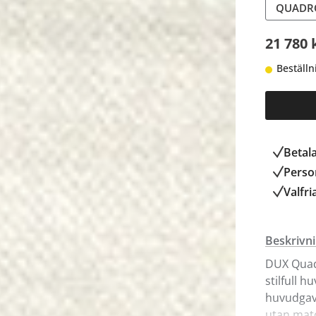
QUADRO
21 780 
Beställn
Betal
Person
Valfri
Beskrivn
DUX Quadr
stilfull 
huvudgave
utan mat