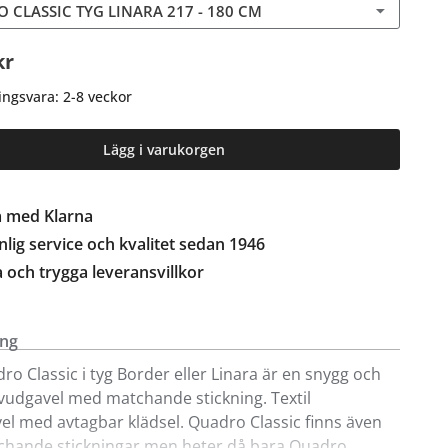
 CLASSIC TYG LINARA 217 - 180 CM
kr
ingsvara: 2-8 veckor
Lägg i varukorgen
a med Klarna
lig service och kvalitet sedan 1946
a och trygga leveransvillkor
ing
o Classic i tyg Border eller Linara är en snygg och
huvudgavel med matchande stickning. Textil
l med avtagbar klädsel. Quadro Classic finns även
chande stickningar men heter då bara Quadro.