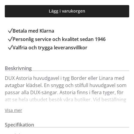
Lägg i varukorgen
Betala med Klarna
Personlig service och kvalitet sedan 1946
Valfria och trygga leveransvillkor
Beskrivning
DUX Astoria huvudgavel i tyg Border eller Linara med
avtagbar klädsel. En snygg och stilfull huvudgavel som
passar alla DUX-sängar. Astoria finns i flera tyger, för
att se hela utbudet besök våra butiker. Vid beställning
av Astoria huvudgavel, ange vilken DUX sängmodell
Visa mer
som gaveln ska anpassas till i meddelandefältet
(kassan). Tillverkaren anpassar sänggaveln efter den
Specifikation
sängmodell du har valt, så höjd och infästningar blir