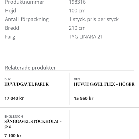
rätt. Vid eventuella frågor kontakta kundtjänst.
Produktnummer
198316
Höjd
100 cm
Antal i förpackning
1 styck, pris per styck
Bredd
210 cm
Färg
TYG LINARA 21
Relaterade produkter
Finns i fler val (16)
Finns i fler val (8)
DUX
DUX
HUVUDGAVEL FARUK
HUVUDGAVEL FLEX - HÖGER
17 040 kr
15 950 kr
ENGLESSON
SÄNGGAVEL STOCKHOLM -
580
7 100 kr