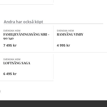
Andra har också köpt
Finns i fler val (2)
Finns i fler val (3)
SVENSKA HEM
SVENSKA HEM
FAMILJEVÅNINGSSÄNG SIRI -
RAMSÄNG VISBY
90/140
7 495 kr
4 995 kr
Finns i fler val (2)
SVENSKA HEM
LOFTSÄNG SAGA
6 495 kr
;