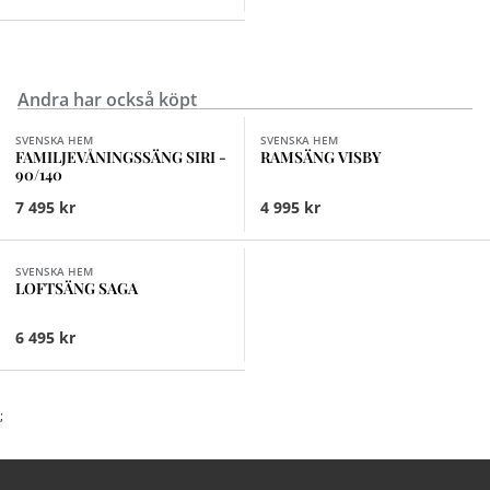
Andra har också köpt
Finns i fler val (2)
Finns i fler val (3)
SVENSKA HEM
SVENSKA HEM
FAMILJEVÅNINGSSÄNG SIRI -
RAMSÄNG VISBY
90/140
7 495 kr
4 995 kr
Finns i fler val (2)
SVENSKA HEM
LOFTSÄNG SAGA
6 495 kr
;