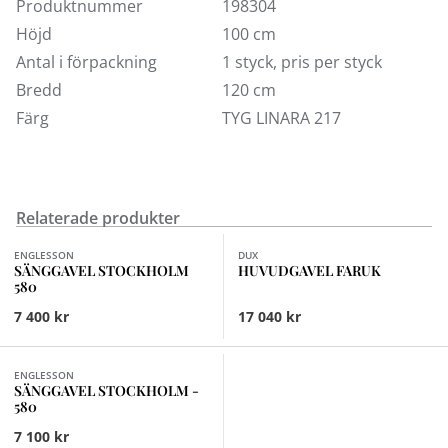
rätt. Vid eventuella frågor kontakta kundtjänst.
Produktnummer
198304
Höjd
100 cm
Antal i förpackning
1 styck, pris per styck
Bredd
120 cm
Färg
TYG LINARA 217
Relaterade produkter
Finns i fler val (16)
ENGLESSON
DUX
SÄNGGAVEL STOCKHOLM
HUVUDGAVEL FARUK
580
7 400 kr
17 040 kr
ENGLESSON
SÄNGGAVEL STOCKHOLM -
580
7 100 kr