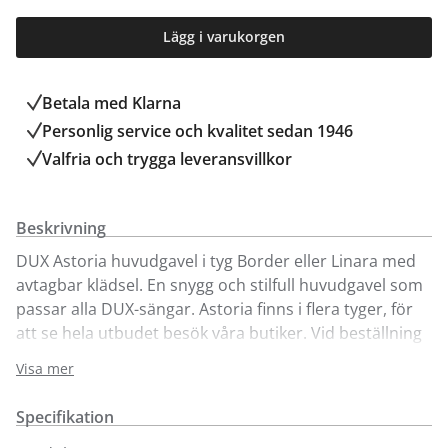
Lägg i varukorgen
Betala med Klarna
Personlig service och kvalitet sedan 1946
Valfria och trygga leveransvillkor
Beskrivning
DUX Astoria huvudgavel i tyg Border eller Linara med
avtagbar klädsel. En snygg och stilfull huvudgavel som
passar alla DUX-sängar. Astoria finns i flera tyger, för
att se hela utbudet besök våra butiker. Vid beställning
av Astoria huvudgavel, ange vilken DUX sängmodell
Visa mer
som gaveln ska anpassas till i meddelandefältet
(kassan). Tillverkaren anpassar sänggaveln efter den
Specifikation
sängmodell du har valt, så höjd och infästningar blir