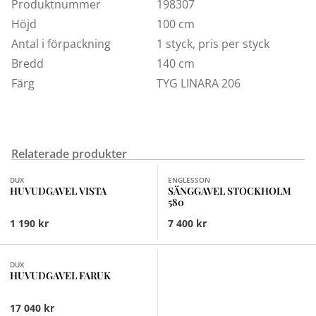
rätt. Vid eventuella frågor kontakta kundtjänst.
Produktnummer
198307
Höjd
100 cm
Antal i förpackning
1 styck, pris per styck
Bredd
140 cm
Färg
TYG LINARA 206
Relaterade produkter
Finns i fler val (28)
DUX
ENGLESSON
HUVUDGAVEL VISTA
SÄNGGAVEL STOCKHOLM
580
1 190 kr
7 400 kr
Finns i fler val (16)
DUX
HUVUDGAVEL FARUK
17 040 kr