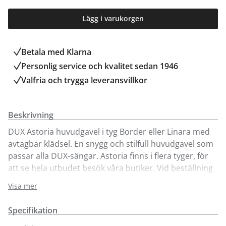
Lägg i varukorgen
Betala med Klarna
Personlig service och kvalitet sedan 1946
Valfria och trygga leveransvillkor
Beskrivning
DUX Astoria huvudgavel i tyg Border eller Linara med
avtagbar klädsel. En snygg och stilfull huvudgavel som
passar alla DUX-sängar. Astoria finns i flera tyger, för
att se hela utbudet besök våra butiker. Vid beställning
av Astoria huvudgavel, ange vilken DUX sängmodell
Visa mer
som gaveln ska anpassas till i meddelandefältet
(kassan). Tillverkaren anpassar sänggaveln efter den
Specifikation
sängmodell du har valt, så höjd och infästningar blir