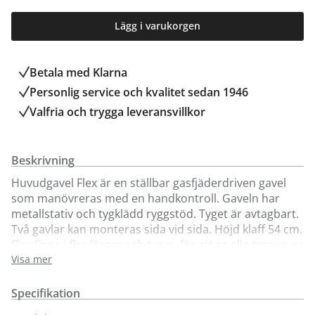
Lägg i varukorgen
Betala med Klarna
Personlig service och kvalitet sedan 1946
Valfria och trygga leveransvillkor
Beskrivning
Huvudgavel Flex är en ställbar gasfjäderdriven gavel
som manövreras med en handkontroll. Gaveln har
metallstativ och tygklädd ryggstöd. Tyget är avtagbart.
Två gavlar kan monteras sida vid sida. Höjd klaff 54 cm.
Flex finns i fler färger och tyger, för att se alla tygprover
besök våra butiker.
Visa mer
Vid beställning av Flex huvudgavel, ange vilken DUX-
Specifikation
sängmodell som gaveln ska anpassas till i