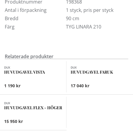
meddelandefältet (kassan). Tillverkaren anpassar
Produktnummer
198368
sänggaveln efter den sängmodell du har valt, så höjd
Antal i förpackning
1 styck, pris per styck
och infästningar blir rätt. Vid eventuella frågor
Bredd
90 cm
kontakta kundtjänst.
Färg
TYG LINARA 210
Relaterade produkter
Finns i fler val (28)
Finns i fler val (16)
DUX
DUX
HUVUDGAVEL VISTA
HUVUDGAVEL FARUK
1 190 kr
17 040 kr
Finns i fler val (8)
DUX
HUVUDGAVEL FLEX - HÖGER
15 950 kr