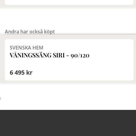
Andra har också köpt
Finns i fler val (2)
SVENSKA HEM
VÅNINGSSÄNG SIRI - 90/120
6 495 kr
;