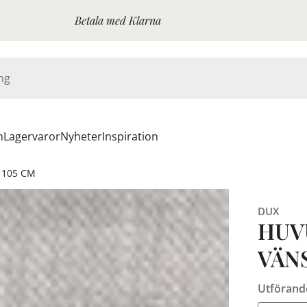
Betala med Klarna
n
Lagervaror
Nyheter
Inspiration
- 105 CM
DUX
HUV
VÄN
Utförand