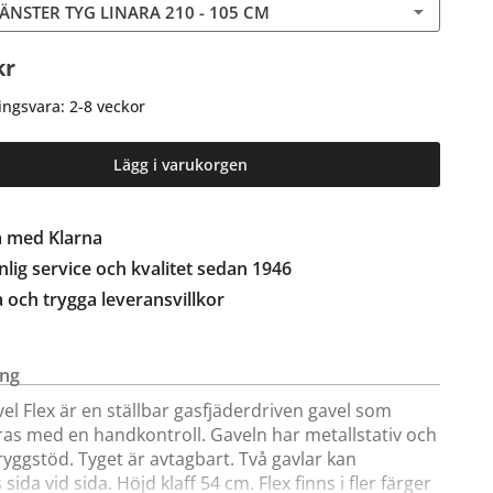
VÄNSTER TYG LINARA 210 - 105 CM
kr
ingsvara: 2-8 veckor
Lägg i varukorgen
a med Klarna
lig service och kvalitet sedan 1946
a och trygga leveransvillkor
ing
l Flex är en ställbar gasfjäderdriven gavel som
s med en handkontroll. Gaveln har metallstativ och
ryggstöd. Tyget är avtagbart. Två gavlar kan
ida vid sida. Höjd klaff 54 cm. Flex finns i fler färger