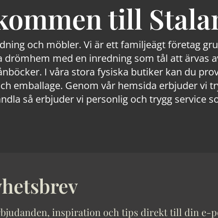
kommen till Stala
edning och möbler. Vi är ett familjeägt företag g
 drömhem med en inredning som tål att ärvas av
lånböcker. I våra stora fysiska butiker kan du prov
 emballage. Genom vår hemsida erbjuder vi trygg
ndla så erbjuder vi personlig och trygg service s
hetsbrev
bjudanden, inspiration och tips direkt till din e-p