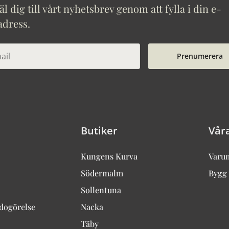
 dig till vårt nyhetsbrev genom att fylla i din e-
adress.
Prenumerera
Butiker
Vår
Kungens Kurva
Varu
Södermalm
Bygg 
Sollentuna
edogörelse
Nacka
Täby