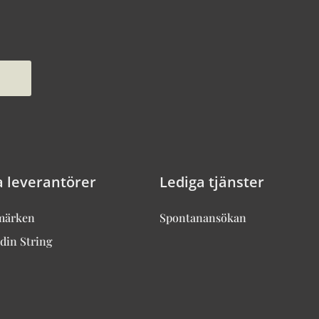
a leverantörer
Lediga tjänster
märken
Spontanansökan
din String