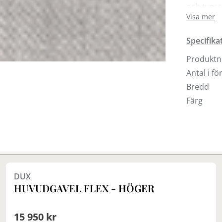
och tyger,
Visa mer
Vid bestä
sängmodel
Specifika
(kassan).
sängmodel
Produkt
eventuell
Antal i f
Bredd
Färg
Finns i fler val (8)
DUX
HUVUDGAVEL FLEX - HÖGER
15 950 kr