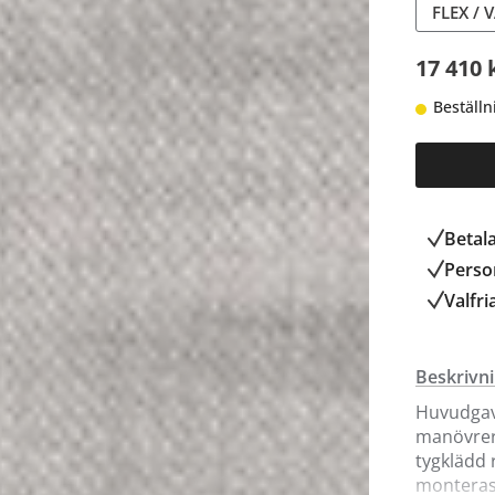
FLEX / 
17 410 
Beställn
Betal
Person
Valfri
Beskrivn
Huvudgave
manövrera
tygklädd 
monteras s