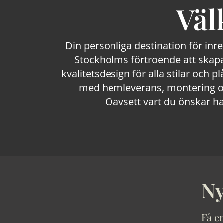
Väl
Din personliga destination för inr
Stockholms förtroende att skapa
kvalitetsdesign för alla stilar och p
med hemleverans, montering och
Oavsett vart du önskar ha
Ny
Få er