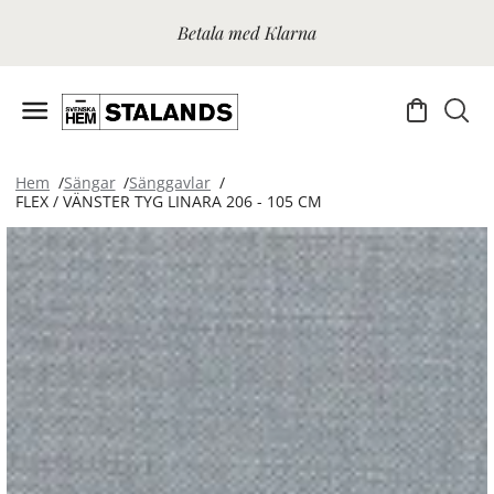
Betala med Klarna
Hem
Sängar
Sänggavlar
FLEX / VÄNSTER TYG LINARA 206 - 105 CM