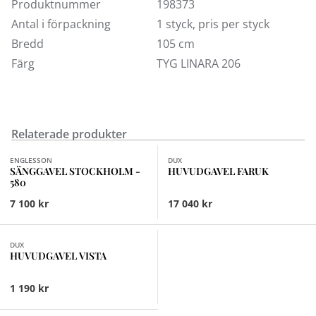
meddelandefältet (kassan). Tillverkaren anpassar
Produktnummer
198373
sänggaveln efter den sängmodell du har valt, så höjd
Antal i förpackning
1 styck, pris per styck
och infästningar blir rätt. Vid eventuella frågor
Bredd
105 cm
kontakta kundtjänst.
Färg
TYG LINARA 206
Relaterade produkter
Finns i fler val (16)
ENGLESSON
DUX
SÄNGGAVEL STOCKHOLM -
HUVUDGAVEL FARUK
580
7 100 kr
17 040 kr
Finns i fler val (28)
DUX
HUVUDGAVEL VISTA
1 190 kr